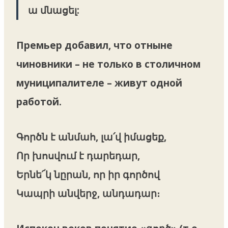
ա մնացել:
Премьер добавил, что отныне
чиновники – не только в столичном
муниципалителе – живут одной
работой.
Գործն է անմահ, լա՛վ իմացեք,
Որ խոսվում է դարեդար,
Երնե՜կ նըրան, որ իր գործով
Կապրի անվերջ, անդադար։