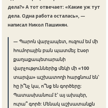
дела?» А тот отвечает: «Какие уж тут
дела. Одна работа осталась», —
написал Никол Пашинян.
— Պարոն վարչապետ, ուզում եմ մի
հումորային բան պատմել: Էսօր
քաղաքապետարանի
վարչություններից մեկի մի «100
տարվա» աշխատողի հարցնում են՝
հը ի՞նչ կա, ո՞նց են գործերը:
Պատասխանում է՝ այ ախպեր,
ուրա՞ գործ: Մենակ աշխատանքն