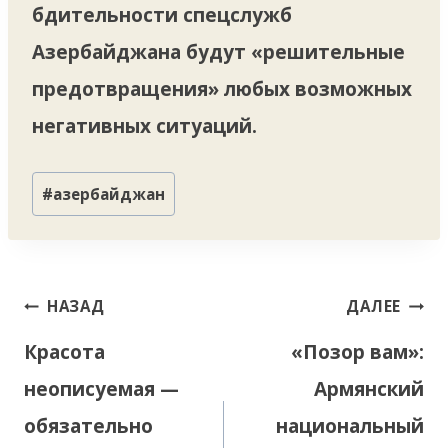
бдительности спецслужб
Азербайджана будут «решительные
предотвращения» любых возможных
негативных ситуаций.
Метки
#
азербайджан
записи:
Навигация
НАЗАД
ДАЛЕЕ
по
Красота
«Позор вам»:
записям
неописуемая —
Армянский
обязательно
национальный