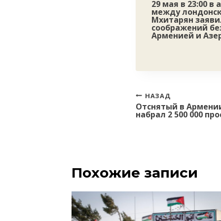
29 мая в 23:00 
между лондонск
Мхитарян заявил
соображений бе
Арменией и Азе
Навигация
НАЗАД
Отснятый в Армении
по
набрал 2 500 000 пр
записям
Похожие записи