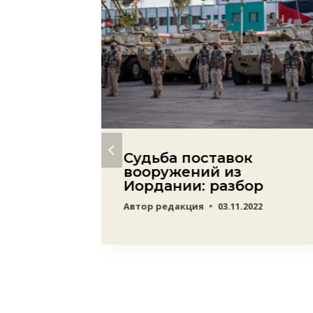
Судьба поставок
вооружений из
л на
Иордании: разбор
а по
Автор
редакция
03.11.2022
ль
22