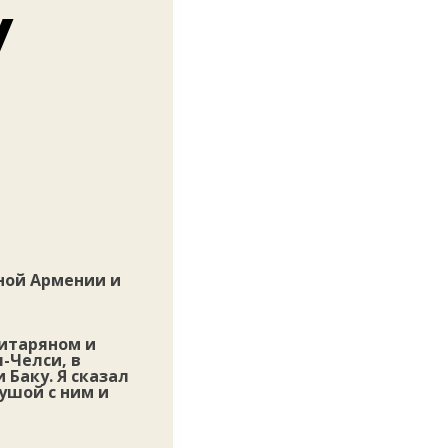
у
ной Армении и
хитаряном и
-Челси, в
 Баку. Я сказал
ушой с ним и