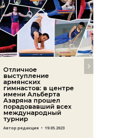
Отличное
Возмо
выступление
Армен
армянских
приме
гимнастов: в центре
турис
имени Альберта
инвес
Азаряна прошел
форум
порадовавший всех
Автор
ред
международный
турнир
Автор
редакция
19.05.2023