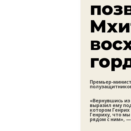
поз
Мхи
вос
гор
Премьер-минист
полузащитником
«Вернувшись из 
выразил ему по
котором Генрих 
Генриху, что мы
рядом с ним», —