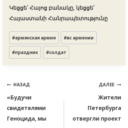
Կեցցե՛ Հայոց բանակը, կեցցե՛
Հայաստանի Հանրապետությունը
Метки
#
армянская армия
#
вс армении
записи:
#
праздник
#
солдат
Навигация
НАЗАД
ДАЛЕЕ
по
«Будучи
Жители
записям
свидетелями
Петербурга
Геноцида, мы
отвергли проект