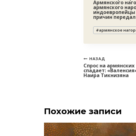
Армянского наго
армянского нар
индоевропейцы 
причин передал
Метки
#
армянское нагор
записи:
Навигация
НАЗАД
Спрос на армянских
по
спадает: «Валенсия
записям
Наира Тикнизяна
Похожие записи