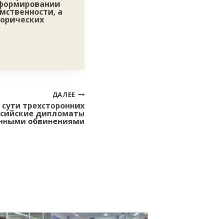
в формировании
мственности, а
торических
ДАЛЕЕ
 сути трехсторонних
оссийские дипломаты
анными обвинениями