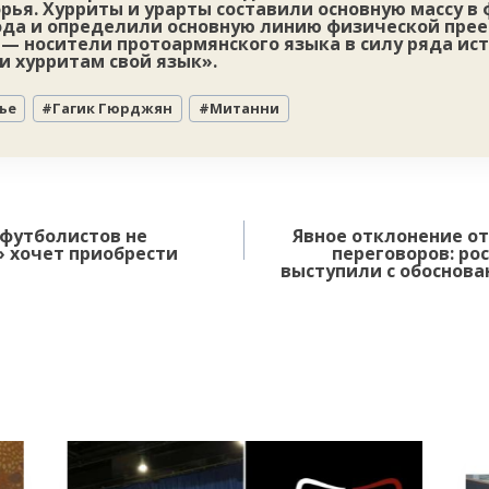
рья. Хурриты и урарты составили основную массу 
ода и определили основную линию физической прее
— носители протоармянского языка в силу ряда ис
и хурритам свой язык».
ье
#
Гагик Гюрджян
#
Митанни
 футболистов не
Явное отклонение от
» хочет приобрести
переговоров: р
выступили с обоснов