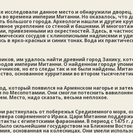
е исследовали данное место и обнаружили дворец,
р во времена империи Митанни. Но оказалось, что д
ть большого города. Археологи нашли и другие кру
вное укрепление со стеной и башнями. И многоэта
и, привезенными из окрестностей. Здесь, в частнос
амических сосудов с клинописными надписями и уд
сь в ярко-красных и синих тонах. Вода их практичес
риков, им удалось найти древний город Захику, ко
родов империи Митанни. О найденном городе упоми
чников, но его следы так и не были найдены. Мита
ство, основанное хурритами во втором тысячелети
од, который появился на Армянском нагорье и зате
 по Месопотамии. Они смогли потеснить вавилонян 
ем. Место, надо сказать, весьма неплохое.
и растянулась от побережья Средиземного моря, 
севера современного Ирака. Цари Митанни поддерж
кты с египетскими фараонами. В период с 1475 г. до 
 было сильнейшим государством на Ближнем Востоке
ия, основанная на колесницах. Они умели использ