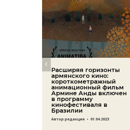
роить
Расширяя горизонты
ышла в
армянского кино:
атурга
короткометражный
яна
анимационный фильм
Армине Анды включен
23
в программу
кинофестиваля в
Бразилии
Автор
редакция
01.04.2023