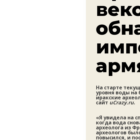
век
обн
имп
арм
На старте текущ
уровня воды на 
иракские археол
сайт
uCrazy.ru
.
«Я увидела на с
когда вода сно
археолога из Фр
археологов было
повысился, и по