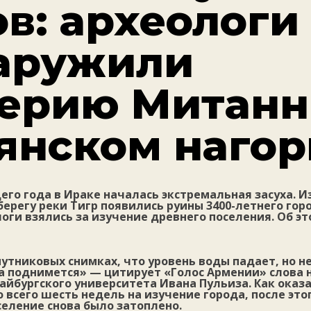
ов: археологи
аружили
ерию Митанн
янском нагор
его года в Ираке началась экстремальная засуха. И
берегу реки Тигр появились руины 3400-летнего гор
оги взялись за изучение древнего поселения. Об э
путниковых снимках, что уровень воды падает, но не
ва поднимется» — цитирует «Голос Армении» слова 
айбургского университета Ивана Пульиза. Как оказа
 всего шесть недель на изучение города, после это
селение снова было затоплено.