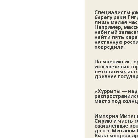
Специалисты уж
берегу реки Тиг
лишь малая час
Например, масси
набитый запасам
найти пять кер
настенную роспи
повредила.
По мнению исто
из ключевых го
летописных исто
древнее государ
«Хурриты — нар
распространился
место под солнц
Империя Митанн
Сирию и часть 
оживленные конта
до н.э. Митанни
была мощная арм