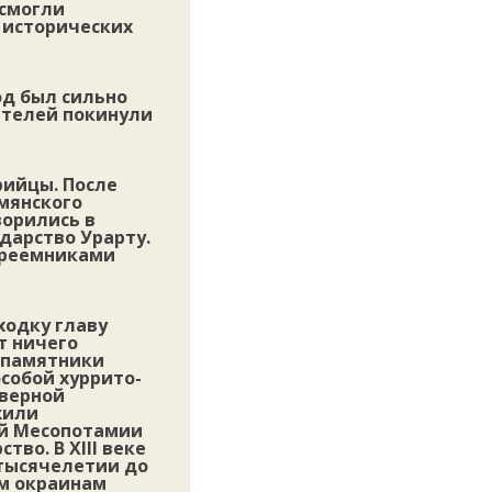
 смогли
 исторических
од был сильно
ителей покинули
рийцы. После
мянского
ворились в
дарство Урарту.
преемниками
ходку главу
т ничего
т памятники
особой хуррито-
еверной
жили
ной Месопотамии
во. В XIII веке
м тысячелетии до
ым окраинам