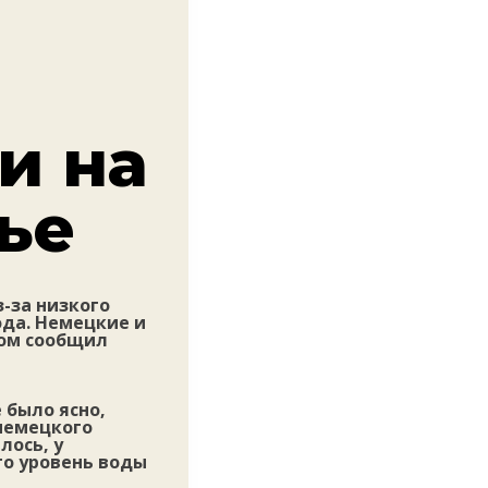
и на
ье
з-за низкого
ода. Немецкие и
том сообщил
 было ясно,
немецкого
лось, у
го уровень воды