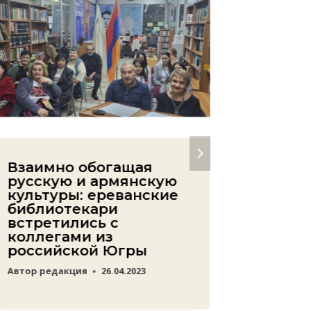
Взаимно обогащая
Эваку
русскую и армянскую
земли 
культуры: ереванские
музей
библиотекари
предс
встретились с
«кове
коллегами из
Автор
ред
российской Югры
Автор
редакция
26.04.2023