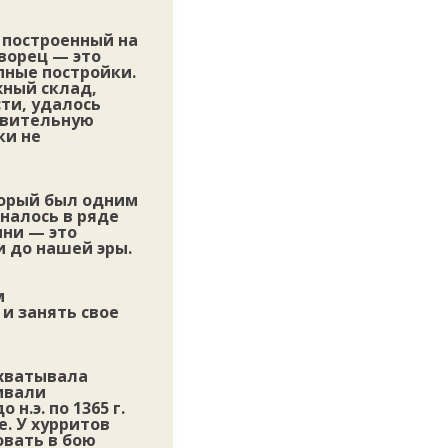
 построенный на
ворец — это
пные постройки.
жный склад,
ти, удалось
ивительную
ки не
торый был одним
налось в ряде
нни — это
и до нашей эры.
м
и занять свое
охватывала
ивали
н.э. по 1365 г.
. У хурритов
овать в бою