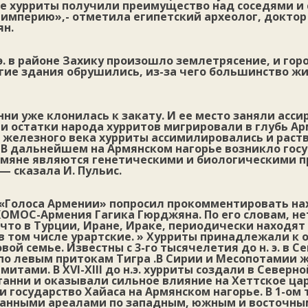
ге хурриты получили преимущество над соседями и
 империю»,- отметила египетский археолог, доктор
ян.
н.э. в районе Захику произошло землетрясение, и гор
гие здания обрушились, из-за чего большинство ж
и уже клонилась к закату. И ее место заняли асси
и остатки народа хурритов мигрировали в глубь Ар
е железного века хурриты ассимилировались и раст
 В дальнейшем на Армянском нагорье возникло госу
мяне являются генетическими и биологическими 
— cказала И. Пульис.
«Голоса Армении» попросил прокомментировать на
ОМОС-Армения Гагика Гюрджяна. По его словам, не
что в Турции, Иране, Ираке, периодически находя
в том числе урартские. » Хурриты принадлежали к 
вой семье. Известны с 3-го тысячелетия до н. э. в С
по левым притокам Тигра .В Сирии и Месопотамии 
митами. В XVI-XIII до н.э. хурриты создали в Север
анни и оказывали сильное влияние на Хеттское царст
или государство Хайаса на Армянском нагорье. В 1-о
рванными ареалами по западным, южным и восточн