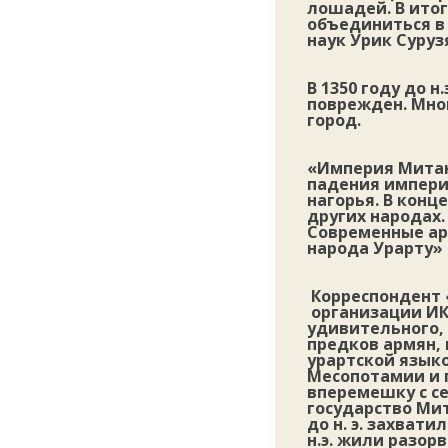
лошадей. В ито
объединиться в
наук Урик Суруз
В 1350 году до 
поврежден. Мно
город.
«Империя Митанн
падения импери
нагорья. В конц
других народах.
Современные ар
народа Урарту» 
Корреспондент 
организации ИК
удивительного, 
предков армян, 
урартской языко
Месопотамии и 
вперемешку с се
государство Мит
до н. э. захват
н.э. жили разо