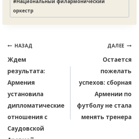
#
Национальный филармонический
оркестр
Навигация
НАЗАД
ДАЛЕЕ
по
Ждем
Остается
записям
результата:
пожелать
Армения
успехов: сборная
установила
Армении по
дипломатические
футболу не стала
отношения с
менять тренера
Саудовской