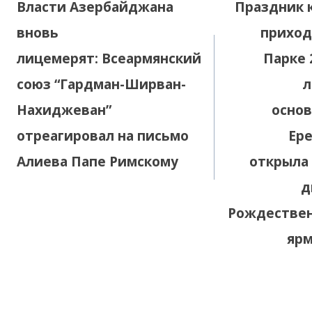
Власти Азербайджана
Праздник 
записям
вновь
приход
лицемерят: Всеармянский
Парке 
союз “Гардман-Ширван-
л
Нахиджеван”
осно
отреагировал на письмо
Ер
Алиева Папе Римскому
открыла
д
Рождествен
ярм