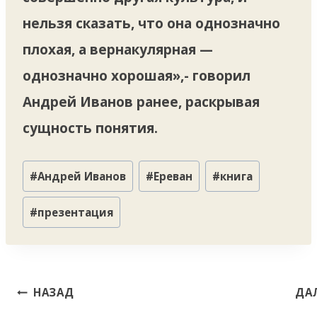
нельзя сказать, что она однозначно
плохая, а вернакулярная —
однозначно хорошая»,- говорил
Андрей Иванов ранее, раскрывая
сущность понятия.
Метки
#
Андрей Иванов
#
Ереван
#
книга
записи:
#
презентация
Навигация
НАЗАД
ДА
по