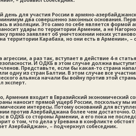
нии», – добавил собеседник.
й день для участия России в армяно-азербайджанс
минимум два совершенно законных основания. Перво
сь в изоляции. Это само по себе является формой а
аносит удары по территории Армении, а не Нагорно
у прямо заявляет об уничтожении неких установок
на территории Карабаха, но они есть в Армении», –
 агрессии, а раз так, вступает в действие 4-я стать
езопасности. И ОДКБ в этом случае должна выступи
 членов. Представьте, если бы какая-то страна напа
ли одну из стран Балтии. В этом случае все участн
ского альянса начали бы войну против этой страны
ил эксперт.
, Армения входит в Евразийский экономический сою
траны наносит прямой ущерб России, поскольку мы 
омические интересы. Потому оснований для вступле
ении против Азербайджана более чем достаточно. О
с в ОДКБ со стороны Армении, а его пока не последо
орит о том, что дела у Еревана в конфликте обстоят 
яет Азербайджан», – подчеркнул собеседник.