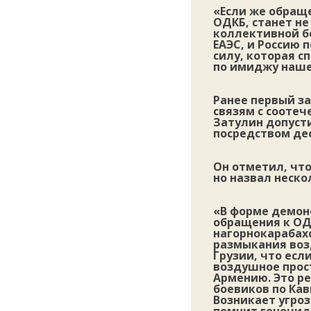
«Если же обращ
ОДКБ, станет не
коллективной бе
ЕАЭС, и Россию 
силу, которая с
по имиджу наше
Ранее первый з
связям с соотеч
Затулин допуст
посредством де
Он отметил, что
но назвал неск
«В форме демон
обращения к ОД
нагорнокарабахс
размыкания воз
Грузии, что есл
воздушное прос
Армению. Это р
боевиков по Кав
Возникает угроз