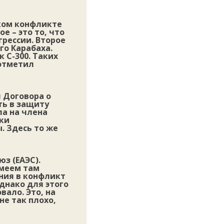
ком конфликте
е – это то, что
грессии. Второе
го Карабаха.
 С-300. Таких
 отметил
я Договора о
ть в защиту
ла на члена
ики
. Здесь то же
з (ЕАЭС).
имеем там
ния в конфликт
днако для этого
вало. Это, на
не так плохо,