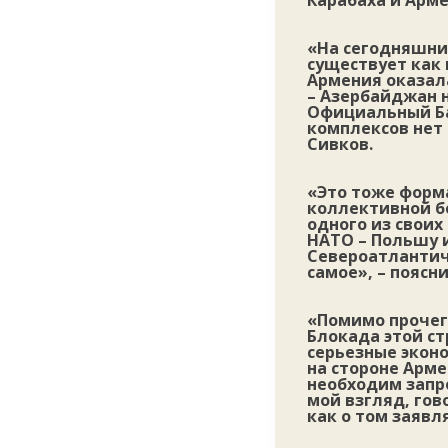
Карабаха и Арме
«На сегодняшни
существует как 
Армения оказала
– Азербайджан н
Официальный Бак
комплексов нет 
Сивков.
«Это тоже форма
коллективной б
одного из своих
НАТО – Польшу и
Североатлантиче
самое», – поясн
«Помимо прочего
Блокада этой с
серьезные экон
на стороне Арм
необходим запро
мой взгляд, гов
как о том заявл