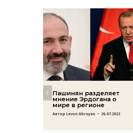
ля
Пашинян разделяет
ия
мнение Эрдогана о
а
мире в регионе
ся—
Автор
Levon Abroyan
26.07.2022
нского
24