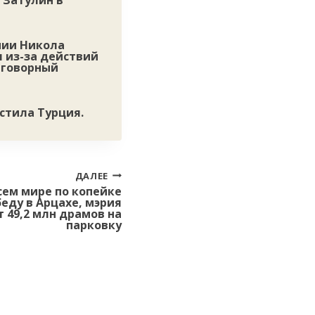
 Затулин в
нии Никола
 из-за действий
еговорный
устила Турция.
ДАЛЕЕ
сем мире по копейке
еду в Арцахе, мэрия
т 49,2 млн драмов на
парковку