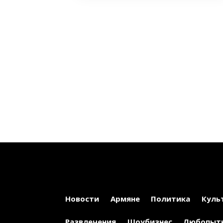
Новости
Армяне
Политика
Куль
Развлечения
Шоубизнес
Любопыт