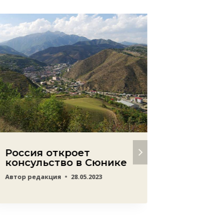
Россия откроет
Нужны
консульство в Сюнике
гаран
Азерб
Автор
редакция
28.05.2023
отсут
терри
прете
Автор
ред