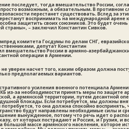
ение последует, тогда вмешательство России, согл
 просто возможным, а обязательным. В противном с
зопасности перестанет существовать. Вслед за эт
перестанут воспринимать на международной арене 
пособна защитить своих союзников. Это будет очень
й страны», – заключил Константин Сивков.
ампред комитета Госдумы по делам СНГ, евразийско
ественниками, депутат Константин
ил вмешательство России в армяно-азербайджанск
сантной операции в Армении.
 не уверен насчет того, каким образом должна пост
олько предполагаемых вариантов.
стративного усиления военного потенциала Армени
КБ из-за необходимости принять меры по защите ар
кой, а армянской территории, путем десантной оп
душной блокады. Если потребуется, мы должны вня
и потребуется, то она должна спокойно воспринять, 
транство будут направлены необходимые силы и ср
ешение вынужденное, потому что речь идет о распо
казу, от которых пострадают и Россия, и Грузия, и в
а большой массе армянского населения, которое и