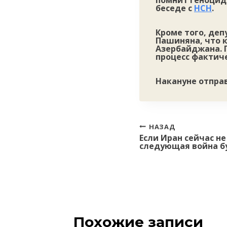
помнит геноцид 
беседе с
НСН
.
Кроме того, де
Пашиняна, что 
Азербайджана. 
процесс фактиче
Накануне отправ
Навигация
НАЗАД
Если Иран сейчас н
по
следующая война бу
записям
Похожие записи