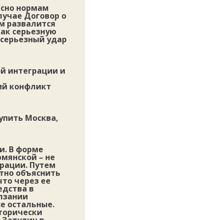
асно нормам
лучае Договор о
им развалится
как серьезную
 серьезный удар
й интеграции и
ий конфликт
упить Москва,
и. В форме
мянской – не
ерации. Путем
тно объяснить
что через ее
едства в
лзании
се остальные.
сторически