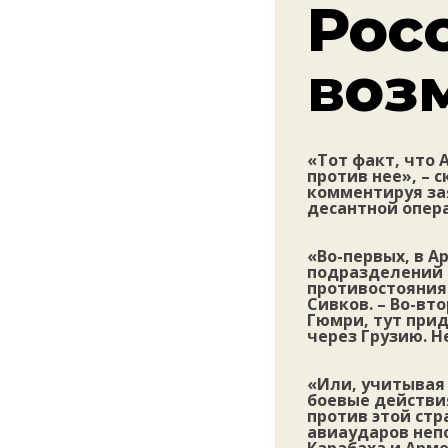
Рос
воз
«Тот факт, что 
против нее», – 
комментируя за
десантной опера
«Во-первых, в А
подразделений 
противостояния 
Сивков. – Во-вт
Гюмри, тут при
через Грузию. Н
«Или, учитывая 
боевые действи
против этой ст
авиаударов неп