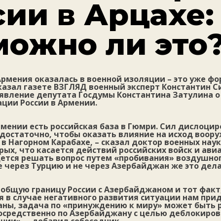
сии в Арцахе:
можно ли это
Армения оказалась в военной изоляции – это уже фо
сказал газете ВЗГЛЯД военный эксперт Константин С
явление депутата Госдумы Константина Затулина 
ции России в Армении.
рмении есть российская база в Гюмри. Сил дислоци
достаточно, чтобы оказать влияние на исход воор
в Нагорном Карабахе, – сказал доктор военных нау
орых, что касается действий российских войск и ави
дется решать вопрос путем «пробивания» воздушно
е через Турцию и не через Азербайджан же это дел
общую границу России с Азербайджаном и тот факт,
я в случае негативного развития ситуации нам при
раны, задача по «принуждению к миру» может быть
осредственно по Азербайджану с целью деблокиров