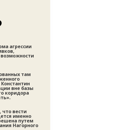
?
рма агрессии
ивков,
о возможности
рованных там
уженного
к Константин
ации вне базы
го коридора
ать».
 что вести
дется именно
 решена путем
ания Нагорного