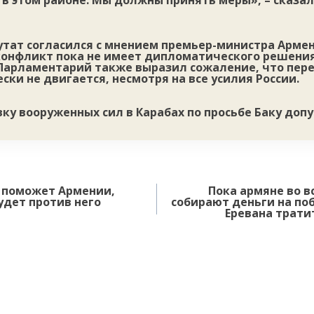
в этом районе. Мы должны принять меры», – сказал
путат согласился с мнением премьер-министра Арме
конфликт пока не имеет дипломатического решения
Парламентарий также выразил сожаление, что пер
ски не двигается, несмотря на все усилия России.
ку вооруженных сил в Карабах по просьбе Баку доп
е поможет Армении,
Пока армяне во в
дет против него
собирают деньги на поб
Еревана трати