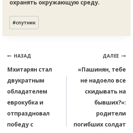
охранять окружающую среду.
Метки
#
спутник
записи:
Навигация
НАЗАД
ДАЛЕЕ
по
Мхитарян стал
«Пашинян, тебе
записям
двукратным
не надоело все
обладателем
скидывать на
еврокубка и
бывших?»:
отпраздновал
родители
победу с
погибших солдат