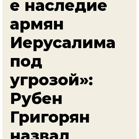
е наследие
армян
Иерусалима
под
угрозой»:
Рубен
Григорян
назвал