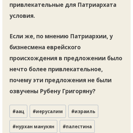
привлекательные для Патриархата
условия.
Если же, по мнению Патриархии, у
бизнесмена еврейского
происхождения в предложении было
нечто более привлекательное,
почему эти предложения не были
озвучены Рубену Григоряну?
Метки
#
аац
#
иерусалим
#
израиль
записи:
#
нурхан манукян
#
палестина