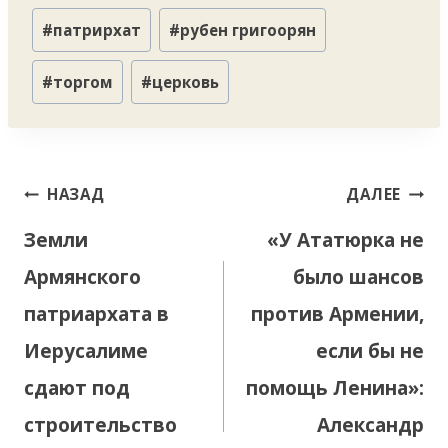
#
патрирхат
#
рубен григоорян
#
торгом
#
церковь
Навигация
НАЗАД
ДАЛЕЕ
по
Земли
«У Ататюрка не
записям
Армянского
было шансов
патриархата в
против Армении,
Иерусалиме
если бы не
сдают под
помощь Ленина»:
строительство
Александр