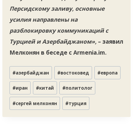
Персидскому заливу, основные
усилия направлены на
разблокировку коммуникаций с
Турцией и Азербайджаном»,
– заявил
Мелконян в беседе с Armenia.im.
Метки
#
азербайджан
#
востоковед
#
европа
записи:
#
иран
#
китай
#
политолог
#
сергей мелконян
#
турция