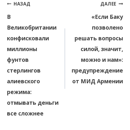
Навигация
НАЗАД
ДАЛЕЕ
по
В
«Если Баку
записям
Великобритании
позволено
конфисковали
решать вопросы
миллионы
силой, значит,
фунтов
можно и нам»:
стерлингов
предупреждение
алиевского
от МИД Армении
режима:
отмывать деньги
все сложнее