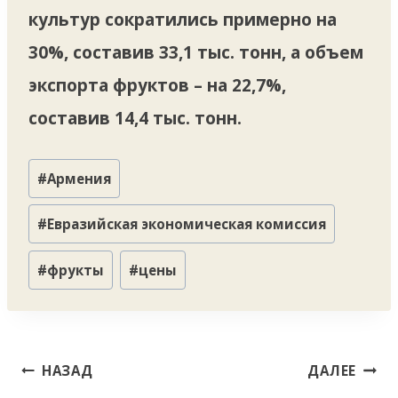
культур сократились примерно на
30%, составив 33,1 тыс. тонн, а объем
экспорта фруктов – на 22,7%,
составив 14,4 тыс. тонн.
Метки
#
Армения
записи:
#
Евразийская экономическая комиссия
#
фрукты
#
цены
Навигация
НАЗАД
ДАЛЕЕ
по