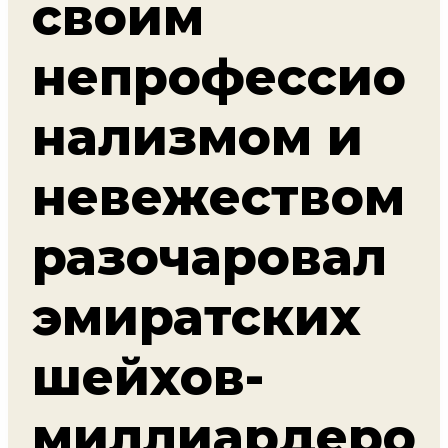
своим
непрофессио
нализмом и
невежеством
разочаровал
эмиратских
шейхов-
миллиардеро