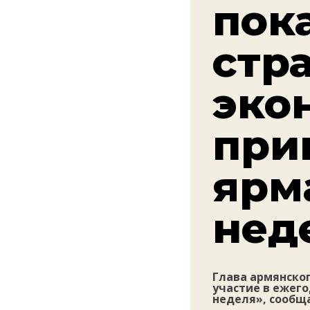
пока
стр
эко
при
ярм
нед
Глава армянског
участие в ежег
неделя», сообща