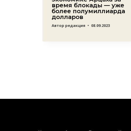
язь
время блокады — уже
и и
более полумиллиарда
долларов
021
Автор
редакция
08.09.2023