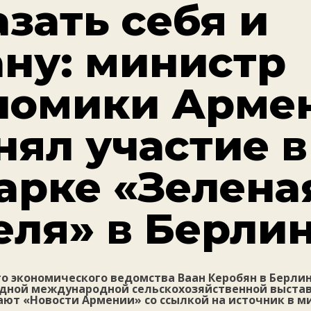
зать себя и
ану: министр
номики Арме
нял участие в
арке «Зелена
еля» в Берли
о экономического ведомства Ваан Керобян в Берли
одной международной сельскохозяйственной выста
ют «Новости Армении» со ссылкой на источник в м