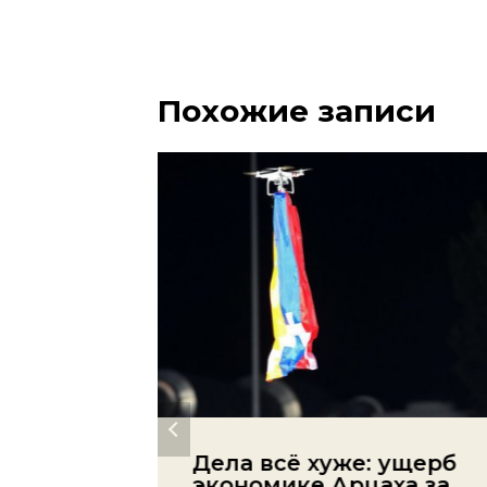
Похожие записи
Дела всё хуже: ущерб
ть
экономике Арцаха за