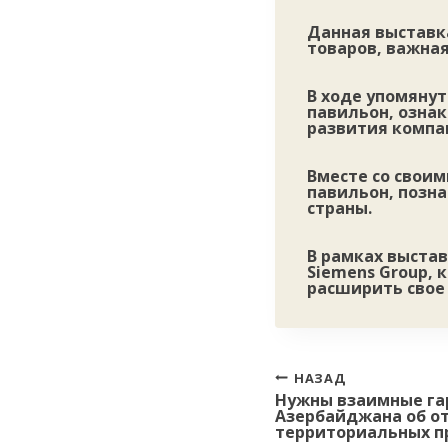
Данная выставк
товаров, важна
В ходе упомяну
павильон, ознак
развития компа
Вместе со своим
павильон, позн
страны.
В рамках выста
Siemens Group,
расширить свое
Навигация
НАЗАД
Нужны взаимные га
по
Азербайджана об о
записям
территориальных п