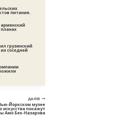
ельских
ктов питания.
л армянский
 планах
тил грузинский
 из соседней
компании
дложили
.
ДАЛЕЕ
Нью-Йоркском музее
о искусства покажут
ы Амо Бек-Назарова