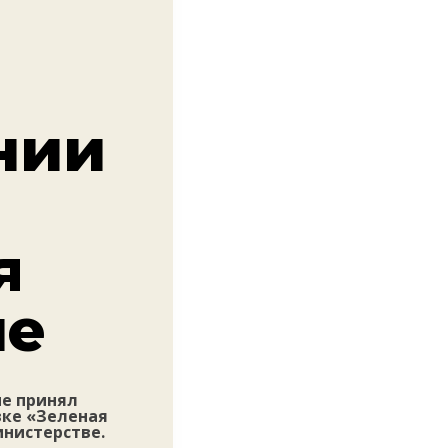
нии
я
не
не принял
вке «Зеленая
инистерстве.