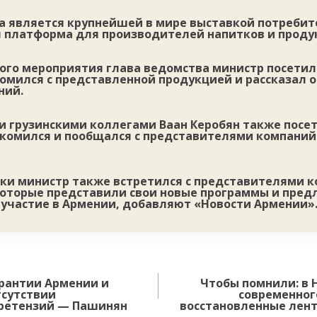
а является крупнейшей в мире выставкой потребит
я платформа для производителей напитков и проду
того мероприятия глава ведомства министр посети
омился с представленной продукцией и рассказал о
ний.
и грузинскими коллегами Ваан Керобян также посе
акомился и пообщался с представителями компаний
вки министр также встретился с представителями 
 которые представили свои новые программы и пре
 участие в Армении, добавляют «Новости Армении»
рантии Армении и
Чтобы помнили: в 
тсутствии
современног
ретензий — Пашинян
восстановленные лент