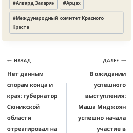
#
Алвард Закарян
#
Арцах
записи:
#
Международный комитет Красного
Креста
Навигация
НАЗАД
ДАЛЕЕ
по
Нет данным
В ожидании
записям
спорам конца и
успешного
края: губернатор
выступления:
Сюникской
Маша Мнджоян
области
успешно начала
отреагировал на
участие в