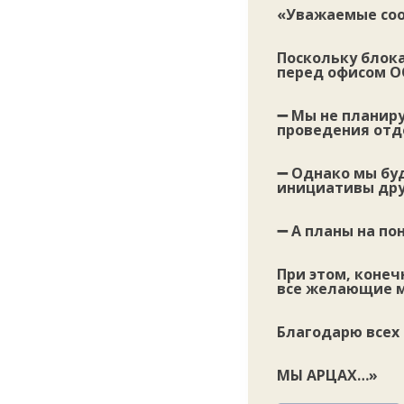
«Уважаемые соо
Поскольку блок
перед офисом О
➖ Мы не планир
проведения отд
➖ Однако мы бу
инициативы дру
➖ А планы на по
При этом, конеч
все желающие м
Благодарю всех
МЫ АРЦАХ…»
Метки