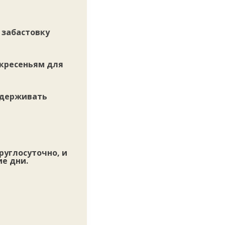
 забастовку
скресеньям для
ддерживать
руглосуточно, и
е дни.