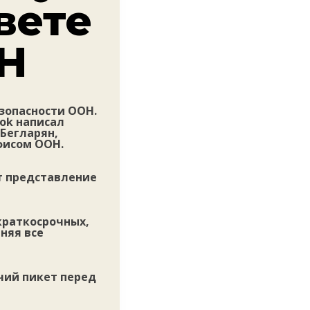
вете
ОН
езопасности ООН.
ook написал
 Бегларян,
фисом ООН.
т представление
краткосрочных,
няя все
чий пикет перед