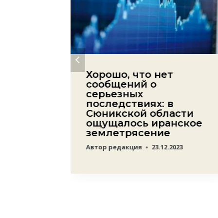
заявил
Хорошо, что нет
а» —
сообщений о
огам
серьезных
еле;
последствиях: в
также
Сюникской области
ощущалось иранское
землетрясение
22
Автор
редакция
23.12.2023