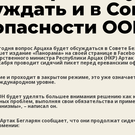
уждать и в Со
опасности О
годня вопрос Арцаха будет обсуждаться в Совете Б
шет издание «Панорама» на своей странице в Faceb
рственного министра Республики Арцах (НКР) Артак
екабря проводит сидячий пикет перед ереванским о
ие и проходит в закрытом режиме, это уже означае
ждународном уровне.
ОН будет уделять большее внимания решению как 
ных проблем, выполняя свои обязательства и приме
низмы», – написал он.
 Артак Бегларян сообщает, что они продолжат сидя
рмении: