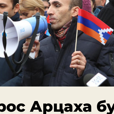
рос Арцаха б