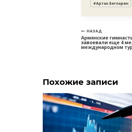
#
Артак Бегларян
записи:
Навигация
НАЗАД
Армянские гимнасты
по
завоевали еще 4 ме
записям
международном тур
Похожие записи