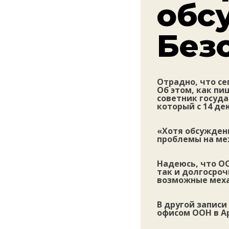
обс
Без
Отрадно, что се
Об этом, как пи
советник госуда
который с 14 д
«Хотя обсужден
проблемы на ме
Надеюсь, что О
так и долгосроч
возможные меха
В другой записи
офисом ООН в А