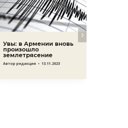
Увы: в Армении вновь
Парла
произошло
Люксе
землетрясение
Геноц
Автор
редакция
13.11.2023
Автор
ред