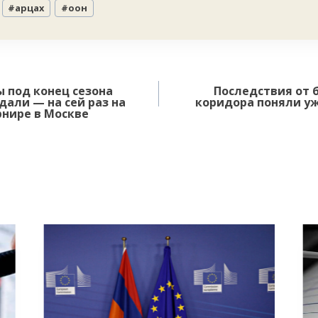
#
арцах
#
оон
 под конец сезона
Последствия от 
дали — на сей раз на
коридора поняли уж
нире в Москве