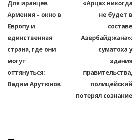
Для иранцев
«Арцах никогда
записям
Армения – окно в
не будет в
Европу и
составе
единственная
Азербайджана»:
страна, где они
суматоха у
могут
здания
оттянуться:
правительства,
Вадим Арутюнов
полицейский
потерял сознание