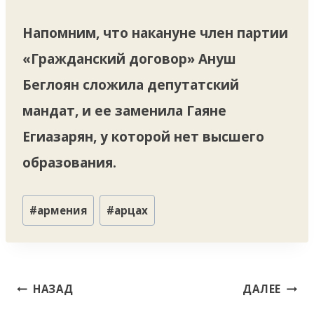
Напомним, что накануне член партии
«Гражданский договор» Ануш
Беглоян сложила депутатский
мандат, и ее заменила Гаяне
Егиазарян, у которой нет высшего
образования.
Метки
#
армения
#
арцах
записи:
Навигация
НАЗАД
ДАЛЕЕ
по