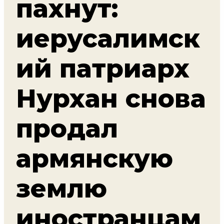
пахнут:
иерусалимск
ий патриарх
Нурхан снова
продал
армянскую
землю
иностранцам