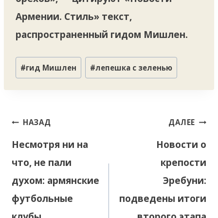
Армении. Стиль» текст,
распространенный гидом Мишлен.
Метки
#
гид Мишлен
#
лепешка с зеленью
записи:
Навигация
НАЗАД
ДАЛЕЕ
по
Несмотря ни на
Новости о
записям
что, не пали
крепости
духом: армянские
Эребуни:
футбольные
подведены итоги
клубы
второго этапа