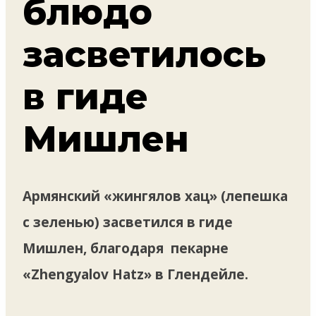
блюдо
засветилось
в гиде
Мишлен
Армянский «жингялов хац» (лепешка
с зеленью) засветился в гиде
Мишлен, благодаря пекарне
«Zhengyalov Hatz» в Глендейле.