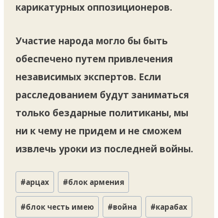
карикатурных оппозиционеров.
Участие народа могло бы быть
обеспечено путем привлечения
независимых экспертов. Если
расследованием будут заниматься
только бездарные политиканы, мы
ни к чему не придем и не сможем
извлечь уроки из последней войны.
Метки
#
арцах
#
блок армения
записи:
#
блок честь имею
#
война
#
карабах