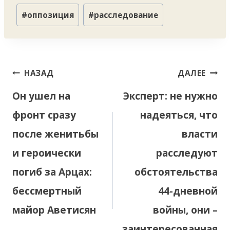
#
оппозиция
#
расследование
Навигация
НАЗАД
ДАЛЕЕ
по
Он ушел на
Эксперт: не нужно
записям
фронт сразу
надеяться, что
после женитьбы
власти
и героически
расследуют
погиб за Арцах:
обстоятельства
бессмертный
44-дневной
майор Аветисян
войны, они –
заинтересованная