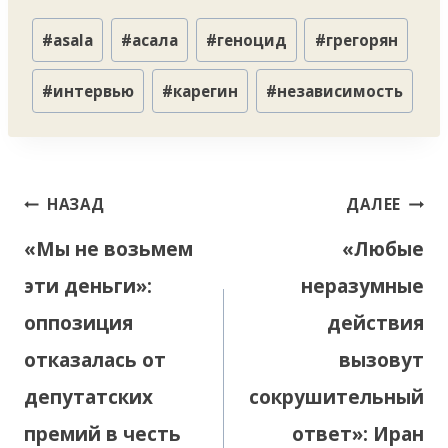
Метки
#
asala
#
асала
#
геноцид
#
грегорян
записи:
#
интервью
#
карегин
#
независимость
Навигация
НАЗАД
ДАЛЕЕ
по
«Мы не возьмем
«Любые
записям
эти деньги»:
неразумные
оппозиция
действия
отказалась от
вызовут
депутатских
сокрушительный
премий в честь
ответ»: Иран