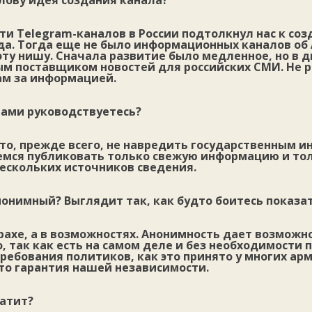
лову идея создания канала?
ти Telegram-каналов в России подтолкнул нас к со
да. Тогда еще не было информационных каналов об
эту нишу. Сначала развитие было медленное, но в 
ым поставщиком новостей для российских СМИ. Не р
ам за информацией.
ами руководствуетесь?
то, прежде всего, не навредить государственным и
емся публиковать только свежую информацию и то
ескольких источников сведения.
онимный? Выглядит так, как будто боитесь показат
трахе, а в возможностях. Анонимность дает возможн
, так как есть на самом деле и без необходимости
ребования политиков, как это принято у многих ар
то гарантия нашей независимости.
атит?