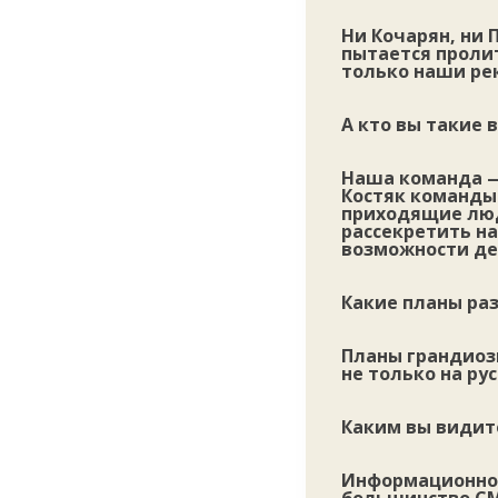
Ни Кочарян, ни 
пытается пролит
только наши р
А кто вы такие 
Наша команда —
Костяк команды 
приходящие люд
рассекретить на
возможности де
Какие планы ра
Планы грандиоз
не только на ру
Каким вы видит
Информационное