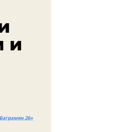
и
 и
Баграмян 26»