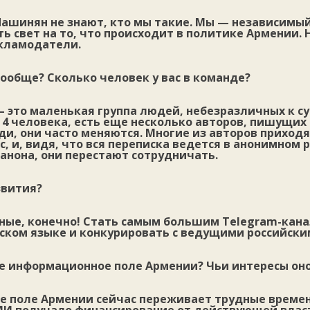
Пашинян не знают, кто мы такие. Мы — независимы
ь свет на то, что происходит в политике Армении. 
екламодатели.
вообще? Сколько человек у вас в команде?
 это маленькая группа людей, небезразличных к с
4 человека, есть еще несколько авторов, пишущих д
и, они часто меняются. Многие из авторов приходя
с, и, видя, что вся переписка ведется в анонимном 
анона, они перестают сотрудничать.
звития?
ные, конечно! Стать самым большим Telegram-кан
сском языке и конкурировать с ведущими российск
е информационное поле Армении? Чьи интересы он
 поле Армении сейчас переживает трудные времен