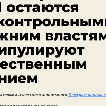
 остаются
контрольным
жним властям
ипулируют
ественным
нием
дателями известного анонимного
Телеграм-канала «