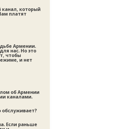
й канал, который
Нам платят
удьбе Армении.
ля нас. Но это
т, чтобы
режиме, и нет
алом об Армении
ими каналами.
о обслуживает?
а. Если раньше