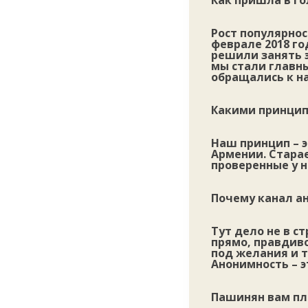
Как пришла в го
Рост популярнос
феврале 2018 го
решили занять 
мы стали главн
обращались к н
Какими принцип
Наш принцип – э
Армении. Стара
проверенные у н
Почему канал ан
Тут дело не в с
прямо, правдиво
под желания и т
Анонимность – э
Пашинян вам пл