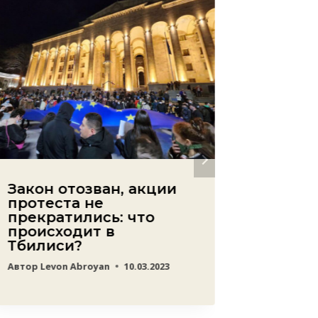
Закон отозван, акции
Уходя
протеста не
леген
прекратились: что
футбо
происходит в
Мхита
Тбилиси?
карье
Армен
Автор
Levon Abroyan
10.03.2023
Автор
Lev