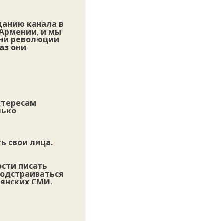
зданию канала в
 Армении, и мы
дни революции
аз они
нтересам
лько
ь свои лица.
ости писать
 подстраиваться
мянских СМИ.