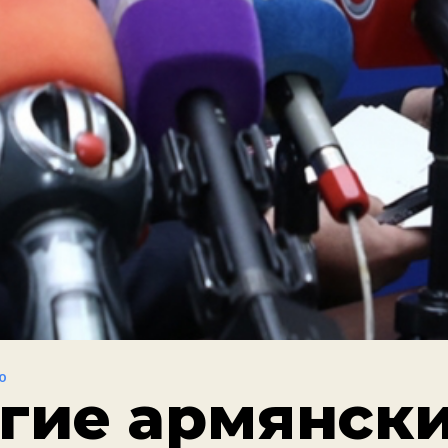
Ю
гие армянск