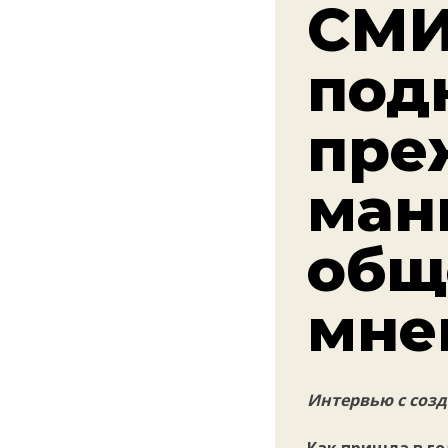
СМИ
под
пре
ман
общ
мне
Интервью с соз