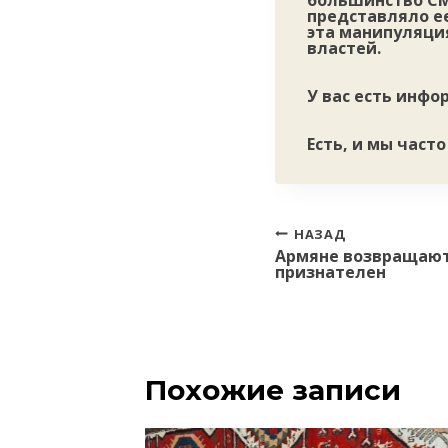
большинство СМ
представляло е
эта манипуляция
властей.
У вас есть инф
Есть, и мы част
Навигация
НАЗАД
Армяне возвращают 
по
признателен
записям
Похожие записи