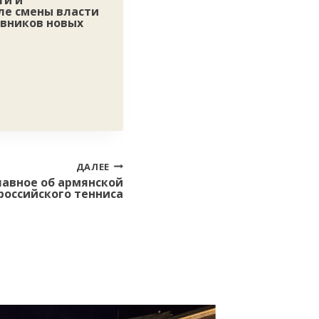
ти и
ле смены власти
ивников новых
ДАЛЕЕ
лавное об армянской
российского тенниса