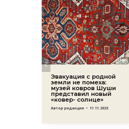
йти в
Эвакуация с родной
 после
земли не помеха:
о
музей ковров Шуши
представил новый
«ковер- солнце»
06.2022
Автор
редакция
11.11.2023