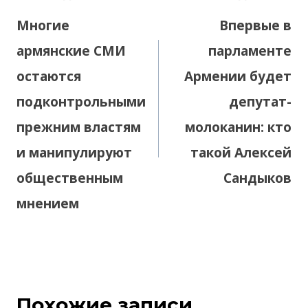
по
Многие
Впервые в
записям
армянские СМИ
парламенте
остаются
Армении будет
подконтрольными
депутат-
прежним властям
молоканин: кто
и манипулируют
такой Алексей
общественным
Сандыков
мнением
Похожие записи