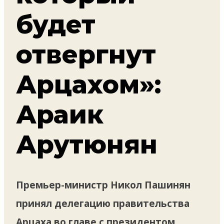
будет
отвергнут
Арцахом»:
Араик
Арутюнян
Премьер-министр Никол Пашинян
принял делегацию правительства
Арцаха во главе с президентом