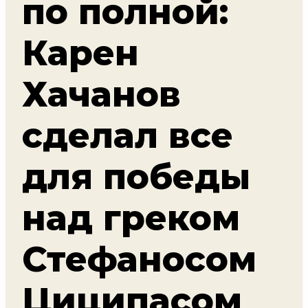
по полной:
Карен
Хачанов
сделал все
для победы
над греком
Стефаносом
Циципасом