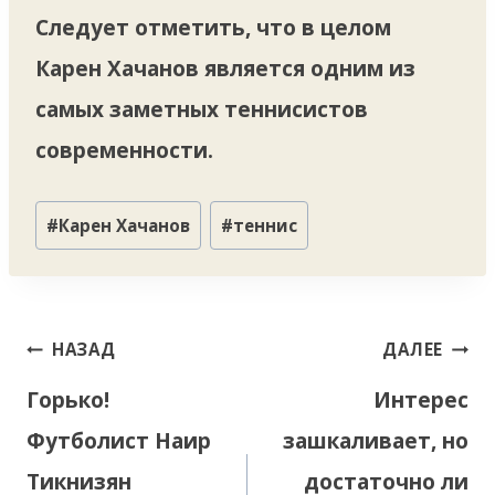
Следует отметить, что в целом
Карен Хачанов является одним из
самых заметных теннисистов
современности.
Метки
#
Карен Хачанов
#
теннис
записи:
Навигация
НАЗАД
ДАЛЕЕ
по
Горько!
Интерес
записям
Футболист Наир
зашкаливает, но
Тикнизян
достаточно ли