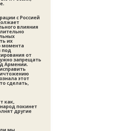
е.
рации с Россией
одолжает
льного влияния
длительно
ельных
ть их
о момента
 под
сирования от
 нужно запрещать
од Армении.
 исправить
уничтожению
сознала этот
то сделать,
т как,
 народ покинет
олнят другие
сли мы