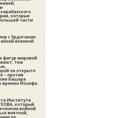
менией,
 и
 карабахского
рии, которые
большей части
иев с Эрдоганом
табной военной
ых фигур мировой
ывают, тем
ью,
торой он открыто
е – против
ирии Башара
о времен Иосифа
нта Института
УХОВА, который
ваченном войной
ься внятной,
ении по