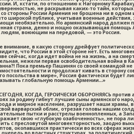
сии. И, кстати, по отношению к Нагорному Карабах
 уверенностью, не раскрывая каких-то тайн, которых
 со стороны России Армения не брошена ни в одном 
что широкой публике, учитывая военные действия, 
омощи необязательно. Но армянский народ должен п
енная страна, денно и нощно оказывающая помощь 
 людям, воюющим на передовой, — это Россия.
е внимание, в какую сторону дрейфует политическ
видите, что России в этой стороне нет. Есть многов
зве сейчас, когда идет война не на жизнь, а на смер
ельная, нежели первая освободительная война в Ка
нна?! Пока премьер Пашинян со своей командой не
амостоятельности и продолжат кивать в сторону со
го посольства в мире», Россия фактически будет л
казывать глобальную помощь Армении…»
 СЕГОДНЯ, КОГДА, ГЕРОИЧЕСКИ ОБОРОНЯЯСЬ
против а
ях за родину гибнут лучшие сыны армянского народ
рода и мирное население, разрушает наши храмы, в
свой варварский облик, отрезая головы нашим сол
ательные пытки и расстрелы военнопленных, а Запа
ражает свою «глубокую озабоченность», не пора ли
ить с пресловутой многовекторностью, заодно вык
ептов, окопавшихся практически во всех сферах жи
 очередь во властных структурах, за политический,