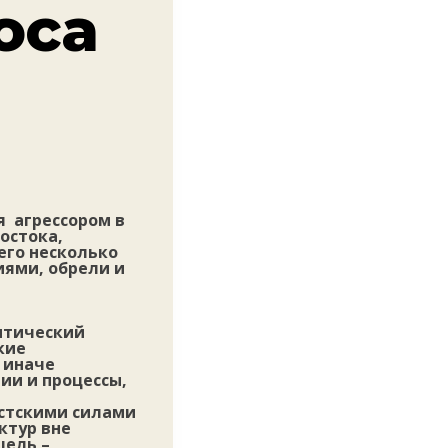
оса
я агрессором в
остока,
его несколько
ями, обрели и
итический
кие
 иначе
ии и процессы,
стскими силами
ктур вне
цель –