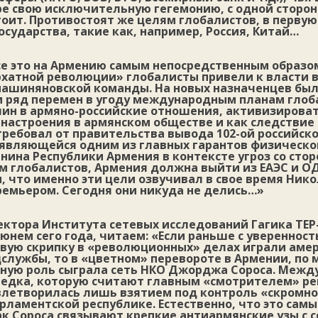
е свою исключительную гегемонию, с одной стороны
оит. Противостоят же целям глобалистов, в первую
сударства, такие как, например, Россия, Китай…
е это на Армению самым непосредственным образом.
рхатной революции» глобалисты привели к власти в
 пашиняновской команды. На новых назначенцев бы
и ряд перемен в угоду международным планам глоб
лин в армяно-российские отношения, активизирова
настроения в армянском обществе и как следствие 
ребовал от правительства вывода 102-ой российск
, являющейся одним из главных гарантов физическо
ина Республики Армения в контексте угроз со стор
м глобалистов, Армения должна выйти из ЕАЭС и ОД
, что именно эти цели озвучивал в свое время Ник
премьером. Сегодня они никуда не делись…»
ектора Института сетевых исследований Гагика ТЕ
юнем сего года, читаем: «Если раньше с увереннос
рвую скрипку в «революционных» делах играли аме
службы, то в «цветном» перевороте в Армении, по 
вную роль сыграла сеть НКО Джорджа Сороса. Между
ведка, которую считают главным «смотрителем» рег
влетворилась лишь взятием под контроль «скромно
рламентской республике. Естественно, что это сам
как Сороса связывают крепкие антиармянские узы с