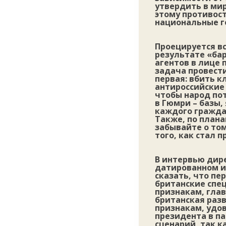
утвердить в мир
этому противост
национальные го
Проецируется вс
результате «ба
агентов в лице
задача провест
первая: вбить к
антироссийские 
чтобы народ пот
в Гюмри – базы
каждого граждан
Также, по плана
забывайте о том
того, как стал 
В интервью дир
датированном и
сказать, что пе
британские спец
признакам, гла
британская раз
признакам, удо
президента в па
сценарий, так 