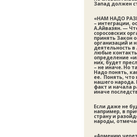
Запад должен с
«
НАМ НАДО РАЗ
– интеграции, о
А.Айвазян. — Ч
соросовских ор
принять Закон о
организаций и н
деятельность в 
любые контакты
определение «и
них, будет прес
– не иначе. Но 
Надо понять, ка
ее. Понять, чт
нашего народа. 
факт и начала р
иначе последст
Если даже не бу
например, в при
страну и разойд
народы, отмечае
«Армению через 