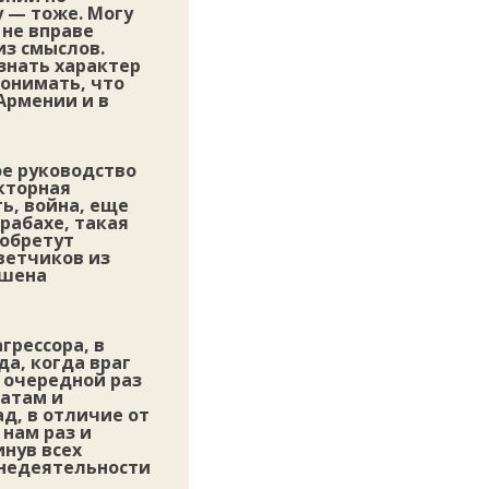
у — тоже. Могу
 не вправе
из смыслов.
знать характер
онимать, что
Армении и в
ое руководство
екторная
ть, война, еще
рабахе, такая
 обретут
ветчиков из
ишена
грессора, в
а, когда враг
 очередной раз
датам и
д, в отличие от
 нам раз и
инув всех
знедеятельности