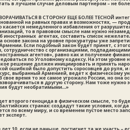
тать в лучшем случае деловым партнером – не боле
ВОРАЧИВАТЬСЯ В СТОРОНУ ЕЩЕ БОЛЕЕ ТЕСНОЙ
интег
снованной на равных правах и возможностях, — пр
то касается немедленного избавления от разрушите
ганизаций, то в правовом смысле нам нужно незаме
б иностранных агентах, составить список нежелат
а основе закона на уровне прокуратуры уже запрети
Армении. Если подобный закон будет принят, с этог
, сотрудничество с организациями, подпадающими
ностранных агентов», равно как и получение финан
ледоваться по Уголовному кодексу. На этом уровне
такое решение должен инициировать и принять нар
кой ошибкой было допустить соросовцев до руля, и
о курс, выбранный Арменией, ведет к физическому 
В свое время то же самое угрожало России, но она о
азворачиваться в другую сторону. Нам тоже нужно э
вия будут необратимыми…»
дет второго геноцида в физическом смысле, то буде
балтийских странах: создадут такие условия, когда
ется по всему миру, и со временем пустое место зап
т эксперт.
лет 10, если не раньше, постигнет та же участь – е