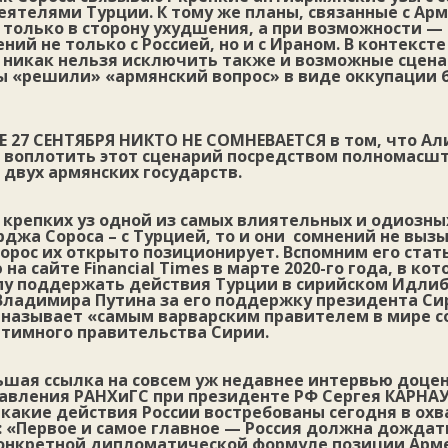
ятелями Турции. К тому же планы, связанные с Ар
только в сторону ухудшения, а при возможности —
ий не только с Россией, но и с Ираном. В контексте
 никак нельзя исключить также и возможные сцена
ы «решили» «армянский вопрос» в виде оккупации 
 27 СЕНТЯБРЯ НИКТО НЕ СОМНЕВАЕТСЯ
в том, что Ал
 воплотить этот сценарий посредством полномасш
 двух армянских государств.
 крепких уз одной из самых влиятельных и одиозн
джа Сороса – с Турцией, то и они сомнений не выз
Сорос их открыто позиционирует. Вспомним его стат
на сайте Financial Times в марте 2020-го года, в ко
пу поддержать действия Турции в сирийском Идлиб
 Владимира Путина за его поддержку президента С
о называет «самым варварским правителем в мире с
итимного правительства Сирии.
ьшая ссылка на совсем уж недавнее интервью доце
равления РАНХиГС при президенте РФ Сергея КАРНА
, какие действия России востребованы сегодня в ох
: «Первое и самое главное — Россия должна дождат
онкретной дипломатической формуле позиции Арм