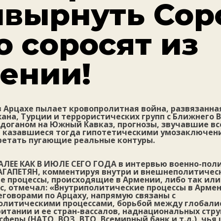
вырнуть Сор
о соросят из
ении!
в Арцахе пылает кровопролитная война, развязанна
на, Турции и террористических групп с Ближнего В
доганом на Южный Кавказ, прогнозы, звучавшие вс
и казавшиеся тогда гипотетическими умозаключени
етать пугающие реальные контуры.
АЛЕЕ КАК В ИЮЛЕ СЕГО ГОДА
в интервью военно-пол
АГАПЕТЯН, комментируя внутри и внешнеполитичес
 процессы, происходящие в Армении, либо так или
с, отмечал: «Внутриполитические процессы в Армен
еговорами по Арцаху, напрямую связаны с
литическими процессами, борьбой между глобали
итании и ее стран-вассалов, наднациональных стру
сферы (НАТО, ВОЗ, ВТО, Всемирный банк и т.д.), чья 