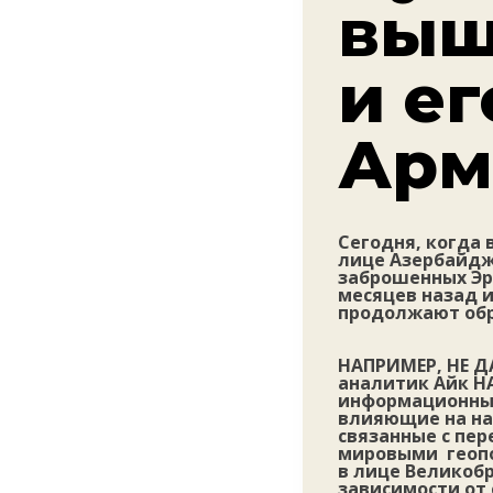
выш
и ег
Арм
Сегодня, когда 
лице Азербайджа
заброшенных Эр
месяцев назад 
продолжают обр
НАПРИМЕР, НЕ Д
аналитик Айк Н
информационные
влияющие на на
связанные с пер
мировыми геопо
в лице Великобр
зависимости от 