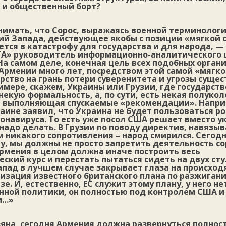
 и общественный борт?
имать, что Сорос, выражаясь военной терминологи
ий Запада, действующее якобы с позиции «мягкой с
тся в катастрофу для государства и для народа, —
 «ГА» руководитель информационно-аналитического 
На самом деле, конечная цель всех подобных орган
Армении много лет, посредством этой самой «мягк
рство на грань потери суверенитета и угрозы суще
имере, скажем, Украины или Грузии, где государст
некую формальность, а, по сути, есть некая полуко
 выполняющая спускаемые «рекомендации». Напри
аине заявил, что Украина не будет пользоваться р
онавируса. То есть уже посол США решает вместо у
надо делать. В Грузии по поводу директив, навязы
 никакого сопротивления – народ смирился. Сегодн
у, мы должны не просто запретить деятельность со
Армения в целом должна иначе построить весь
кий курс и перестать пытаться сидеть на двух сту
апад в лучшем случае закрывает глаза на происходя
лизация известного британского плана по разжига
е. И, естественно, ЕС служит этому плану, у него не
енной политики, он полностью под контролем США и
и…»
яна, сегодня Армения должна развернуться полност