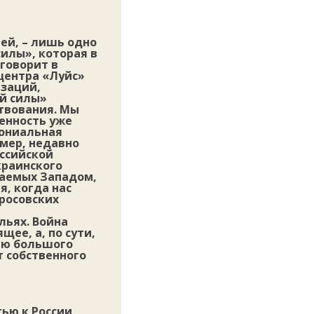
ей, – лишь одно
илы», которая в
 говорит в
центра «Луйс»
изаций,
ой силы»
ствования. Мы
венность уже
лониальная
мер, недавно
оссийской
краинского
ваемых Западом,
я, когда нас
росовских
льях. Война
щее, а, по сути,
нию большого
т собственного
ью к России,