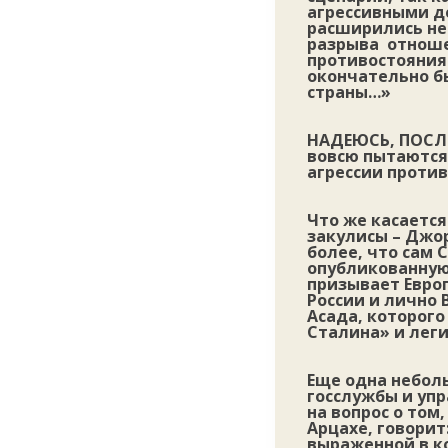
агрессивными де
расширились не 
разрыва отношен
противостояния
окончательно б
страны…»
НАДЕЮСЬ, ПОСЛЕ
вовсю пытаются
агрессии против
Что же касается
закулисы – Джор
более, что сам 
опубликованную 
призывает Евро
России и лично
Асада, которог
Сталина» и лег
Еще одна небол
госслужбы и уп
на вопрос о том
Арцахе, говорит
выраженной в к