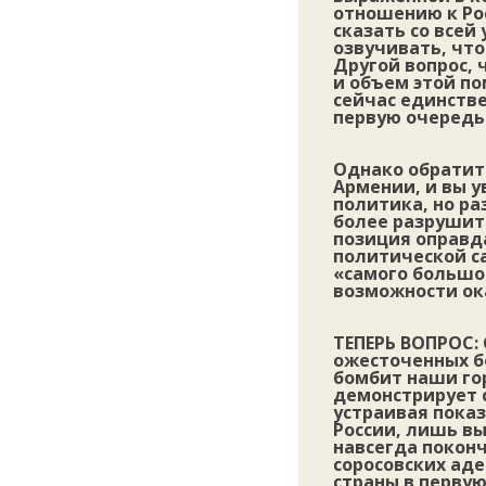
отношению к Рос
сказать со всей
озвучивать, что
Другой вопрос, 
и объем этой п
сейчас единств
первую очередь
Однако обратит
Армении, и вы у
политика, но ра
более разрушит
позиция оправда
политической с
«самого большо
возможности о
ТЕПЕРЬ ВОПРОС:
ожесточенных бо
бомбит наши го
демонстрирует 
устраивая показ
России, лишь вы
навсегда поконч
соросовских ад
страны в первую