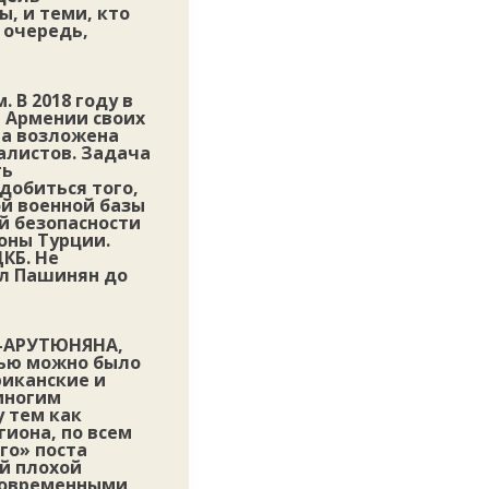
, и теми, кто
 очередь,
 В 2018 году в
 Армении своих
ла возложена
алистов. Задача
ть
добиться того,
ой военной базы
й безопасности
оны Турции.
КБ. Не
ол Пашинян до
Р-АРУТЮНЯНА,
тью можно было
риканские и
многим
 тем как
иона, по всем
го» поста
ый плохой
 современными