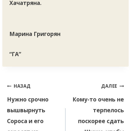
Хачатряна.
Марина Григорян
“ГА”
Навигация
НАЗАД
ДАЛЕЕ
по
Нужно срочно
Кому-то очень не
записям
вышвырнуть
терпелось
Сороса и его
поскорее сдать