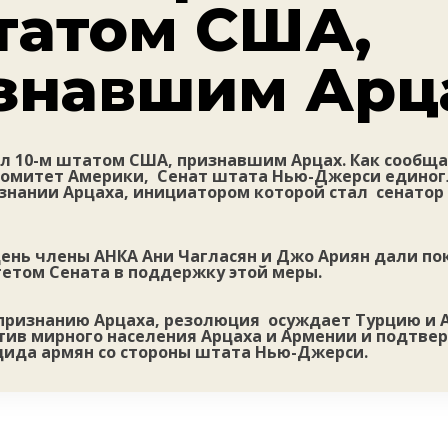
татом США,
знавшим Арц
л 10-м штатом США, признавшим Арцах. Как сообщ
омитет Америки, Сенат штата Нью-Джерси единог
нании Арцаха, инициатором которой стал сенато
день члены АНКА Ани Чагласян и Джо Ариян дали по
етом Сената в поддержку этой меры.
 признанию Арцаха, резолюция осуждает Турцию и 
отив мирного населения Арцаха и Армении и подтве
цида армян со стороны штата Нью-Джерси.