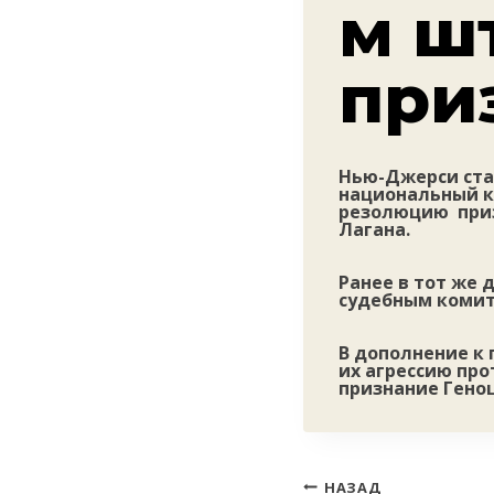
м ш
при
Нью-Джерси ста
национальный к
резолюцию приз
Лагана.
Ранее в тот же 
судебным комит
В дополнение к
их агрессию пр
признание Гено
Навигация
НАЗАД