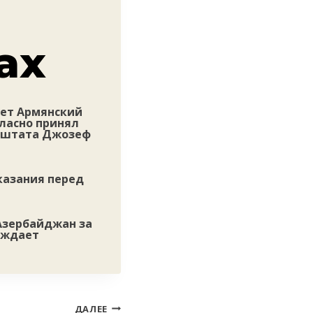
ах
ает Армянский
ласно принял
р штата Джозеф
казания перед
Азербайджан за
рждает
ДАЛЕЕ