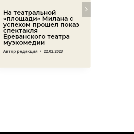
На театральной
В ожи
«площади» Милана с
побед
успехом прошел показ
спорт
спектакля
участие
Ереванского театра
Европе
музкомедии
Крако
Автор
редакция
22.02.2023
Автор
ред