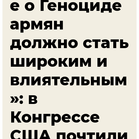
е о Геноциде
армян
должно стать
широким и
влиятельным
»: в
Конгрессе
США почтили