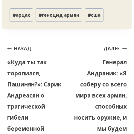
Метки
#
арцах
#
геноцид армян
#
сша
записи:
Навигация
НАЗАД
ДАЛЕЕ
по
«Куда ты так
Генерал
записям
торопился,
Андраник: «Я
Пашинян?»: Сарик
соберу со всего
Андреасян о
мира всех армян,
трагической
способных
гибели
носить оружие, и
беременной
мы будем