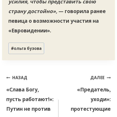
усилия, чтобы представить свою
страну достойно»,
— говорила ранее
певица о возможности участия на
«Евровидении».
Метки
#
ольга бузова
записи:
Навигация
НАЗАД
ДАЛЕЕ
по
«Слава Богу,
«Предатель,
записям
пусть работают!»:
уходи»:
Путин не против
протестующие