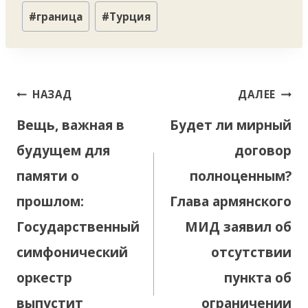
#
граница
#
Турция
Навигация
НАЗАД
ДАЛЕЕ
по
Вещь, важная в
Будет ли мирный
записям
будущем для
договор
памяти о
полноценным?
прошлом:
Глава армянского
Государственный
МИД заявил об
симфонический
отсутствии
оркестр
пункта об
выпустит
ограничении