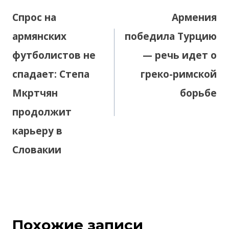
по
Спрос на
Армения
записям
армянских
победила Турцию
футболистов не
— речь идет о
спадает: Степа
греко-римской
Мкртчян
борьбе
продолжит
карьеру в
Словакии
Похожие записи