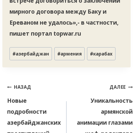
встрече договориться о заключении
мирного договора между Баку и
Ереваном не удалось»,- в частности,
пишет портал topwar.ru
Метки
#
азербайджан
#
армения
#
карабах
записи:
Навигация
НАЗАД
ДАЛЕЕ
по
Новые
Уникальность
записям
подробности
армянской
азербайджанских
анимации глазами