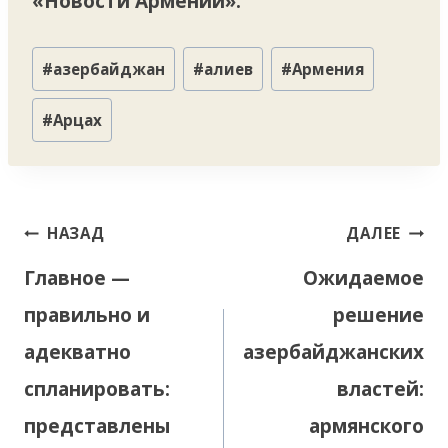
«Новости Армении».
Метки
#
азербайджан
#
алиев
#
Армения
записи:
#
Арцах
Навигация
НАЗАД
ДАЛЕЕ
по
Главное —
Ожидаемое
записям
правильно и
решение
адекватно
азербайджанских
спланировать:
властей:
представлены
армянского