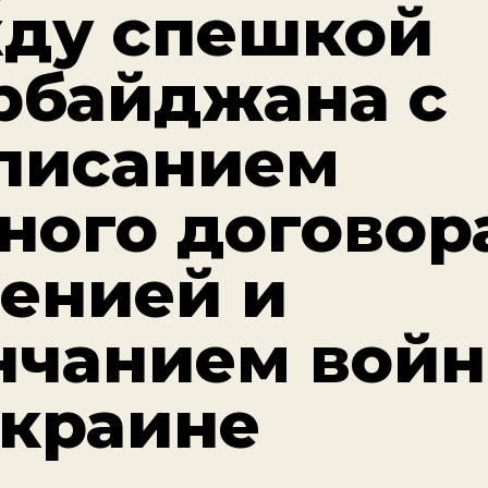
ду спешкой
рбайджана с
писанием
ного договор
енией и
нчанием вой
Украине