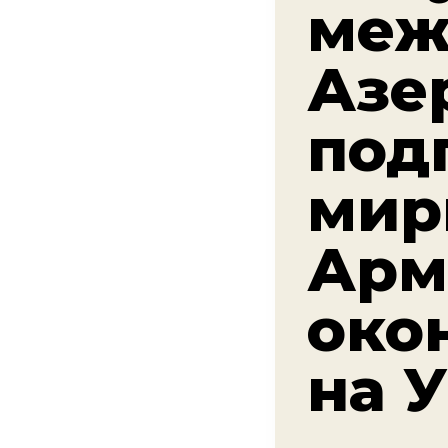
меж
Азе
под
мир
Арм
око
на 