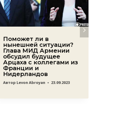
Поможет ли в
Назван
нынешней ситуации?
котор
Глава МИД Армении
может
обсудил будущее
Азерб
Арцаха с коллегами из
прекра
Франции и
сторо
Нидерландов
Автор
ред
Автор
Levon Abroyan
23.09.2023