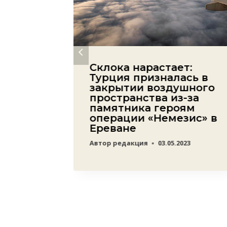
жана
Склока нарастает:
гут
Турция призналась в
чевно:
закрытии воздушного
пространства из-за
ился
памятника героям
вития
операции «Немезис» в
оне
Ереване
23
Автор
редакция
03.05.2023