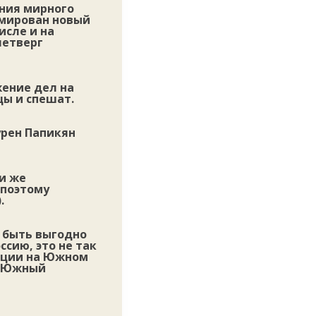
ния мирного
рмирован новый
исле и на
четверг
жение дел на
цы и спешат.
урен Папикян
ли же
 поэтому
.
 быть выгодно
ссию, это не так
урции на Южном
и Южный