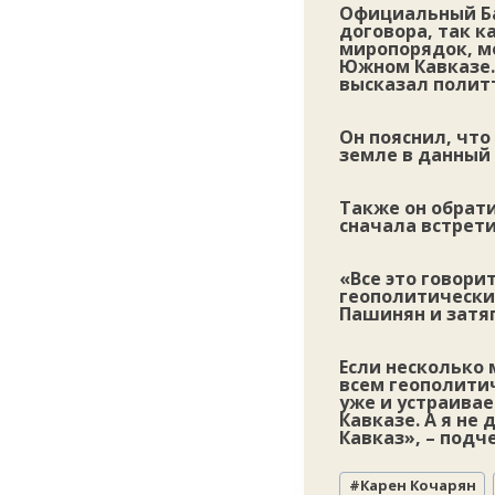
Официальный Ба
договора, так к
миропорядок, мо
Южном Кавказе.
высказал полит
Он пояснил, что
земле в данный
Также он обрат
сначала встрети
«Все это говори
геополитические
Пашинян и затяг
Если несколько
всем геополитич
уже и устраивае
Кавказе. А я не
Кавказ», – подч
Метки
#
Карен Кочарян
записи: