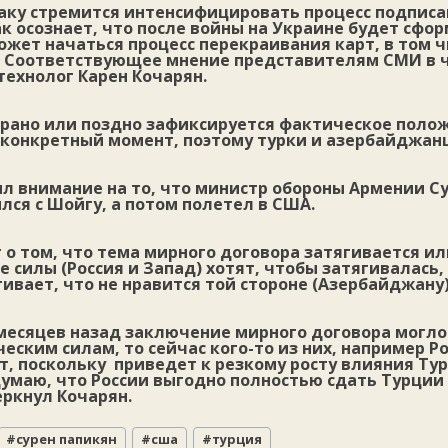
ку стремится интенсифицировать процесс подписа
ак осознает, что после войны на Украине будет сфо
жет начаться процесс перекраивания карт, в том ч
 Соответствующее мнение представителям СМИ в 
технолог Карен Кочарян.
 рано или поздно зафиксируется фактическое поло
 конкретный момент, поэтому турки и азербайджан
ил внимание на то, что министр обороны Армении С
лся с Шойгу, а потом полетел в США.
т о том, что тема мирного договора затягивается и
 силы (Россия и Запад) хотят, чтобы затягивалась,
ивает, что не нравится той стороне (Азербайджану)
 месяцев назад заключение мирного договора могло
еским силам, то сейчас кого-то из них, например Ро
т, поскольку приведет к резкому росту влияния Т
 думаю, что России выгодно полностью сдать Турци
еркнул Кочарян.
#
сурен папикян
#
сша
#
турция