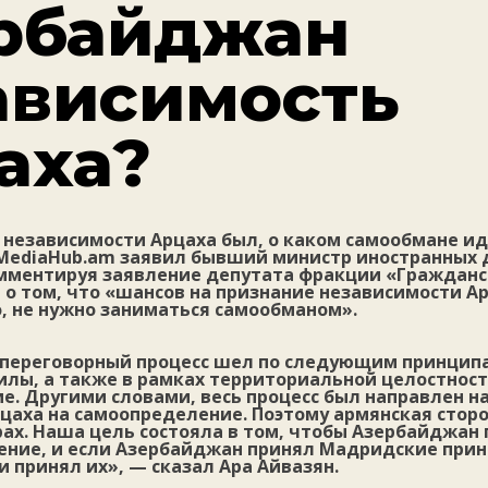
рбайджан
ависимость
аха?
 независимости Арцаха был, о каком самообмане ид
с MediaHub.am заявил бывший министр иностранных
омментируя заявление депутата фракции «Гражданс
 о том, что «шансов на признание независимости Ар
, не нужно заниматься самообманом».
о переговорный процесс шел по следующим принцип
лы, а также в рамках территориальной целостност
. Другими словами, весь процесс был направлен н
цаха на самоопределение. Поэтому армянская стор
рах. Наша цель состояла в том, чтобы Азербайджан
ение, и если Азербайджан принял Мадридские принц
и принял их», — сказал Ара Айвазян.