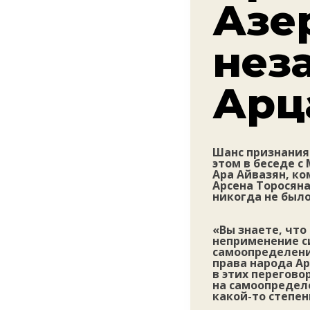
Азе
нез
Арц
Шанс признания
этом в беседе 
Ара Айвазян, к
Арсена Торосяна
никогда не было
«Вы знаете, чт
неприменение си
самоопределение
права народа Ар
в этих перегово
на самоопредел
какой-то степен