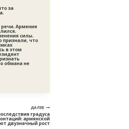
что за
а.
 речи. Армения
лился.
менения силы.
 признали, что
амках
ь в этом
резидент
признать
то обмана не
ДАЛЕЕ
оследствия градуса
онтаций: армянской
ют двузначный рост