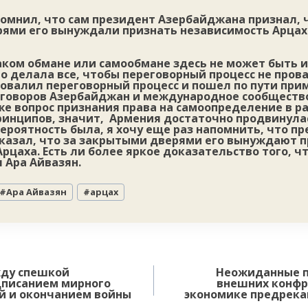
омнил, что сам президент Азербайджана признал, 
ями его вынуждали признать независимость Арцах
аком обмане или самообмане здесь не может быть и
 делала все, чтобы переговорный процесс не прова
овалил переговорный процесс и пошел по пути при
реговоров Азербайджан и международное сообщество
же вопрос признания права на самоопределение в р
ринципов, значит, Армения достаточно продвинулас
вероятность была, я хочу еще раз напомнить, что п
казал, что за закрытыми дверями его вынуждают 
рцаха. Есть ли более яркое доказательство того, ч
 Ара Айвазян.
#
Ара Айвазян
#
арцах
жду спешкой
Неожиданные п
дписанием мирного
внешних конфр
й и окончанием войны
экономике предрека