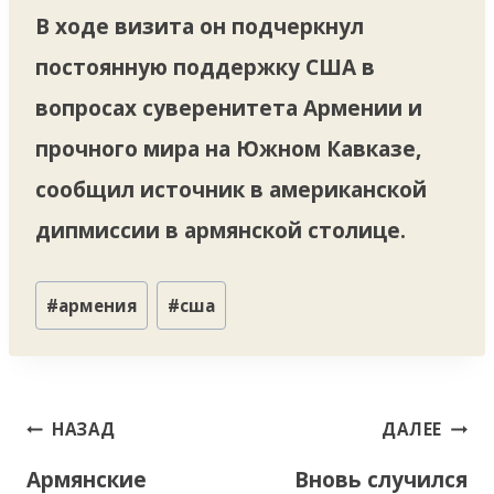
В ходе визита он подчеркнул
постоянную поддержку США в
вопросах суверенитета Армении и
прочного мира на Южном Кавказе,
сообщил источник в американской
дипмиссии в армянской столице.
Метки
#
армения
#
сша
записи:
Навигация
НАЗАД
ДАЛЕЕ
по
Армянские
Вновь случился
записям