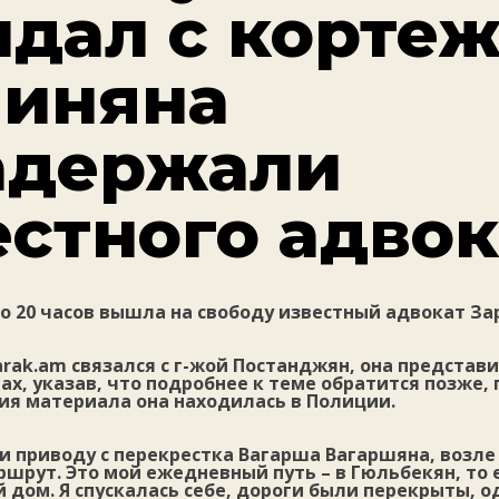
ндал с корте
иняна
адержали
естного адвок
о 20 часов вышла на свободу известный адвокат За
arak.am связался с г-жой Постанджян, она представ
ах, указав, что подробнее к теме обратится позже, 
ия материала она находилась в Полиции.
 приводу с перекрестка Вагарша Вагаршяна, возле 
рут. Это мой ежедневный путь – в Гюльбекян, то 
 дом. Я спускалась себе, дороги были перекрыты, о