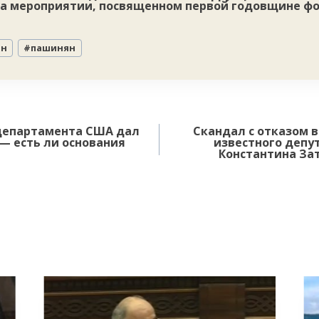
на мероприятии, посвященном первой годовщине ф
ян
#
пашинян
департамента США дал
Скандал с отказом 
— есть ли основания
известного депу
Константина За