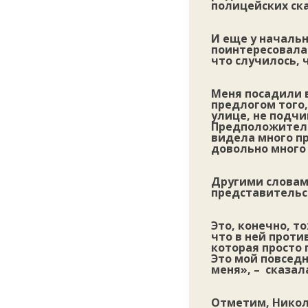
полицейских ска
И еще у начальн
поинтересовалас
что случилось, 
Меня посадили 
предлогом того,
улице, не подчи
Предположительн
видела много п
довольно много
Другими словами
представительст
Это, конечно, т
что в ней проти
которая просто 
Это мой повседн
меня», – сказал
Отметим, Никол