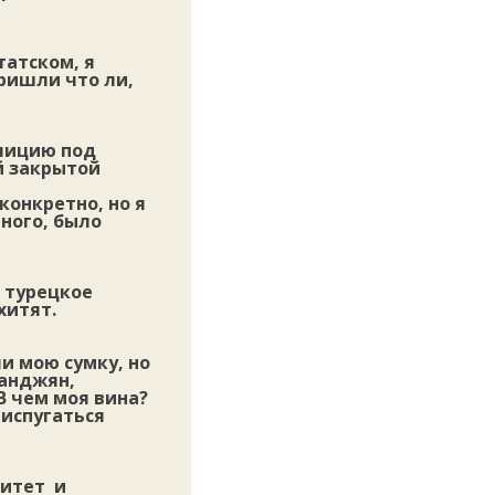
татском, я
пришли что ли,
олицию под
й закрытой
конкретно, но я
ного, было
 турецкое
хитят.
ли мою сумку, но
танджян,
В чем моя вина?
 испугаться
митет и