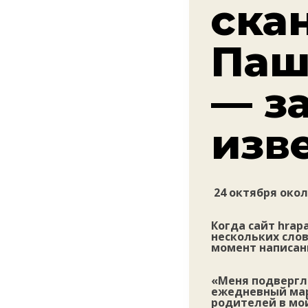
ска
Паш
— з
изв
24 октября окол
Когда сайт hrap
нескольких слов
момент написан
«Меня подвергли
ежедневный марш
родителей в мой