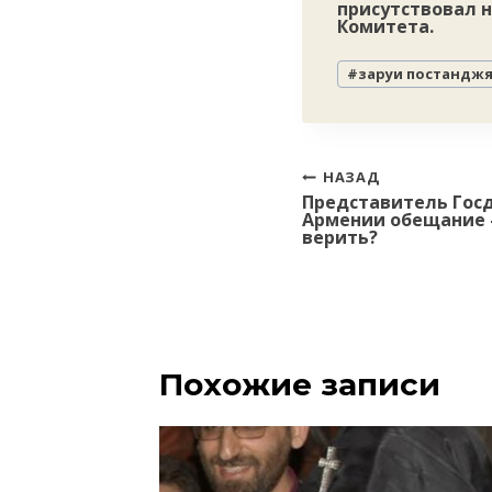
присутствовал 
Комитета.
Метки
#
заруи постандж
записи:
Навигация
НАЗАД
Представитель Гос
по
Армении обещание 
записям
верить?
Похожие записи