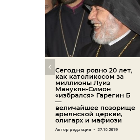
ет
Сегодня ровно 20 лет,
й
как католикосом за
миллионы Луиз
Манукян-Симон
21
«избрался» Гарегин Б
—
величайшее позорище
армянской церкви,
олигарх и мафиози
Автор
редакция
27.10.2019