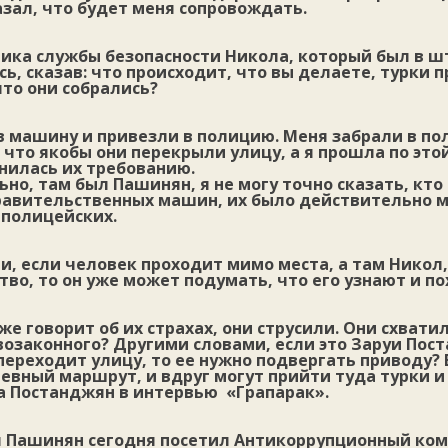
зал, что будет меня сопровождать.
ика службы безопасности Никола, который был в ш
ь, сказав: что происходит, что вы делаете, турки 
что они собрались?
в машину и привезли в полицию. Меня забрали в п
 что якобы они перекрыли улицу, а я прошла по это
нилась их требованию.
о, там был Пашинян, я не могу точно сказать, кто 
равительственных машин, их было действительно м
 полицейских.
, если человек проходит мимо места, а там Никол,
во, то он уже может подумать, что его узнают и по
оже говорит об их страхах, они струсили. Они схвати
возаконного? Другими словами, если это Заруи Пос
переходит улицу, то ее нужно подвергать приводу? 
евный маршрут, и вдруг могут прийти туда турки и
а Постанджян в интервью «Грапарак».
 Пашинян сегодня посетил Антикоррупционный ко