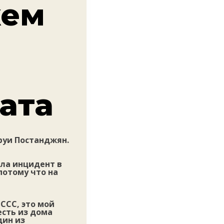
жем
ата
руи Постанджян.
ила инцидент в
потому что на
ССС, это мой
есть из дома
дин из