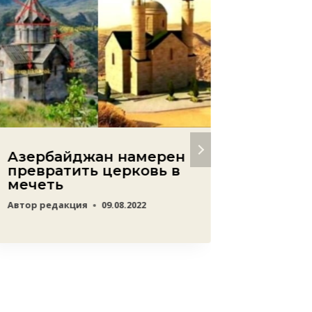
Азербайджан намерен
Стало 
превратить церковь в
новых
мечеть
после
недав
Автор
редакция
09.08.2022
азерб
агрес
Автор
ред