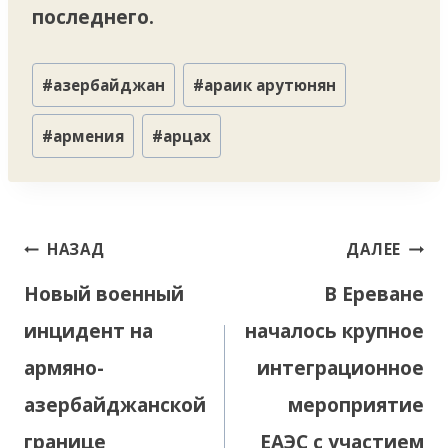
последнего.
Метки
#
азербайджан
#
араик арутюнян
записи:
#
армения
#
арцах
Навигация
НАЗАД
ДАЛЕЕ
по
Новый военный
В Ереване
записям
инцидент на
началось крупное
армяно-
интеграционное
азербайджанской
мероприятие
границе
ЕАЭС с участием