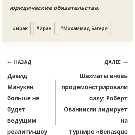
юридические обязательства.
Метки
#
ирак
#
иран
#
Мохаммад Багери
записи:
Навигация
НАЗАД
ДАЛЕЕ
по
Давид
Шахматы вновь
записям
Манукян
продемонстрировали
больше не
силу: Роберт
будет
Ованнисян лидирует
ведущим
на
реалити-шоу
турнире «Benasque