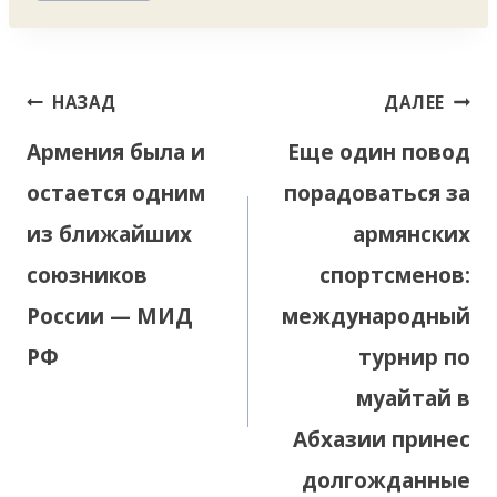
Навигация
НАЗАД
ДАЛЕЕ
по
Армения была и
Еще один повод
записям
остается одним
порадоваться за
из ближайших
армянских
союзников
спортсменов:
России — МИД
международный
РФ
турнир по
муайтай в
Абхазии принес
долгожданные