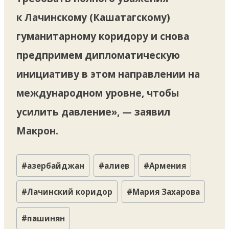
к Лачинскому (Кашатагскому)
гуманитарному коридору и снова
предпримем дипломатическую
инициативу в этом направлении на
международном уровне, чтобы
усилить давление», — заявил
Макрон.
Метки
#
азербайджан
#
алиев
#
Армения
записи:
#
Лачинский коридор
#
Мария Захарова
#
пашинян