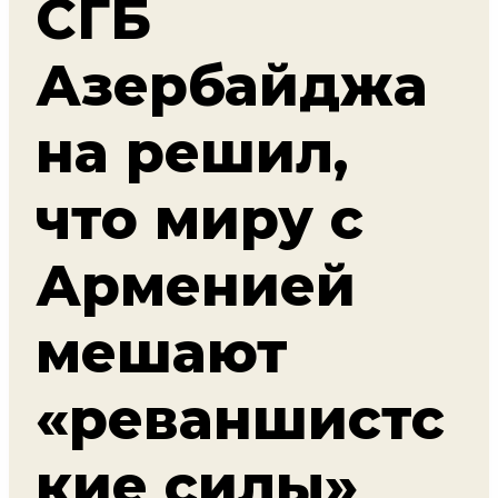
СГБ
Азербайджа
на решил,
что миру с
Арменией
мешают
«реваншистс
кие силы»