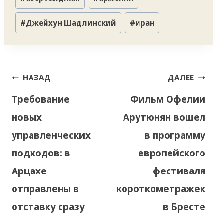
записи:
#
Джейхун Шадлинский
#
иран
Навигация
НАЗАД
ДАЛЕЕ
по
Требование
Фильм Офелии
записям
новых
Арутюнян вошел
управленческих
в программу
подходов: в
европейского
Арцахе
фестиваля
отправлены в
короткометражек
отставку сразу
в Бресте