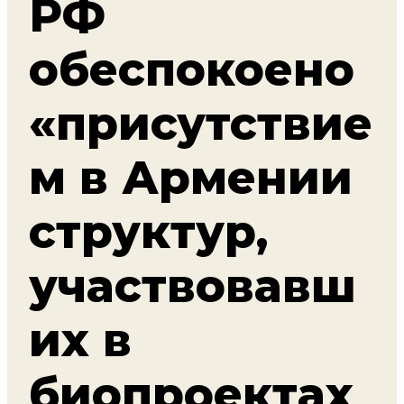
РФ
обеспокоено
«присутствие
м в Армении
структур,
участвовавш
их в
биопроектах