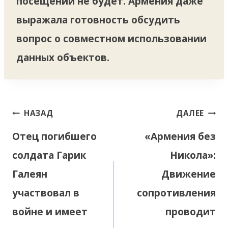
посещений не будет. Армения даже
выражала готовность обсудить
вопрос о совместном использовании
данных объектов.
Навигация
НАЗАД
ДАЛЕЕ
по
Отец погибшего
«Армения без
записям
солдата Гарик
Никола»:
Галеян
Движение
участвовал в
сопротивления
войне и имеет
проводит