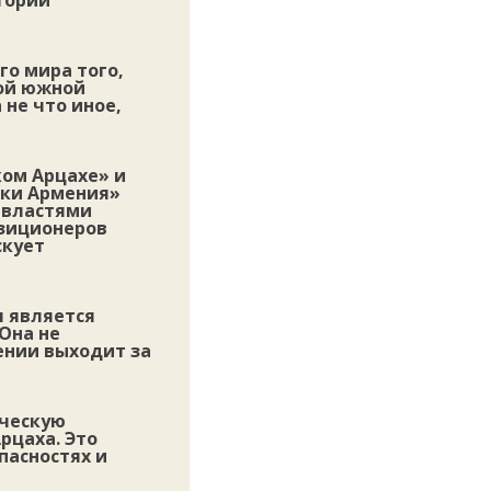
тории
го мира того,
ной южной
 не что иное,
ом Арцахе» и
ики Армения»
 властями
озиционеров
скует
я является
Она не
ении выходит за
ическую
рцаха. Это
пасностях и