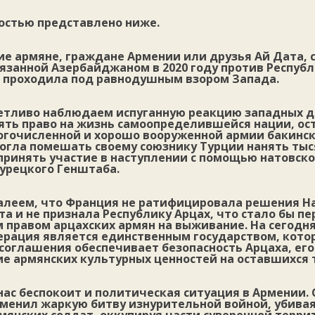
остью представлено ниже.
е армяне, граждане Армении или друзья Ай Дата, с
язанной Азербайджаном в 2020 году против Респуб
я проходила под равнодушным взором Запада.
етливо наблюдаем испуганную реакцию западных д
ять право на жизнь самоопределившейся нации, ос
огочисленной и хорошо вооруженной армии бакинск
могла помешать своему союзнику Турции нанять ты
принять участие в наступлении с помощью натовско
урецкого Генштаба.
алеем, что Франция не ратифицировала решения Н
та и не признала Республику Арцах, что стало бы п
правом арцахских армян на выживание. На сегодн
ерация является единственным государством, котор
соглашения обеспечивает безопасность Арцаха, его
ие армянских культурных ценностей на оставшихся 
ас беспокоит и политическая ситуация в Армении. 
менил жаркую битву изнурительной войной, убива