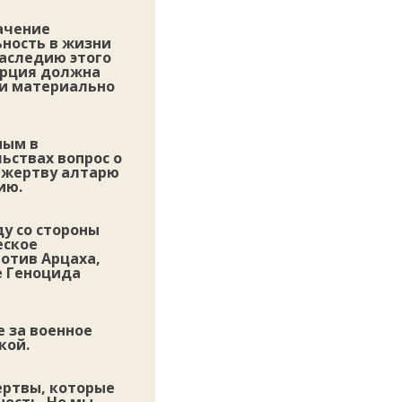
ачение
ьность в жизни
наследию этого
урция должна
 и материально
ным в
льствах вопрос о
в жертву алтарю
ию.
ду со стороны
еское
отив Арцаха,
е Геноцида
е за военное
кой.
ертвы, которые