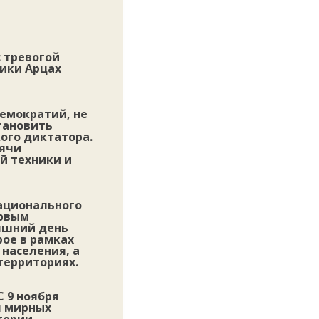
 тревогой
лики Арцах
емократий, не
тановить
ого диктатора.
сячи
й техники и
ационального
ервым
яшний день
ое в рамках
 населения, а
территориях.
С 9 ноября
я мирных