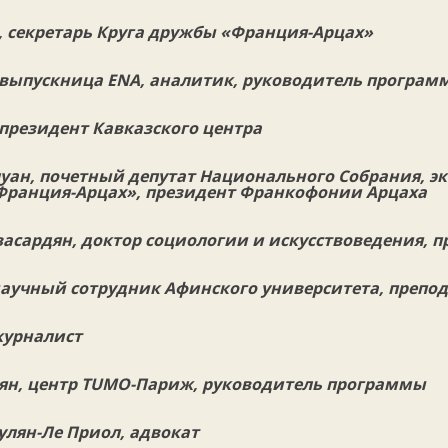
, секретарь Круга дружбы «Франция-Арцах»
 выпускница ENA, аналитик, руководитель програм
президент Кавказского центра
уан, почетный депутат Национального Собрания, эк
Франция-Арцах», президент Франкофонии Арцаха
асардян, доктор социологии и искусствоведения, п
научный сотрудник Афинского университета, препо
журналист
ян, центр
TUMO
-Париж, руководитель программы
улян-Ле Приол, адвокат