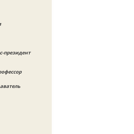
м
с-президент
рофессор
даватель