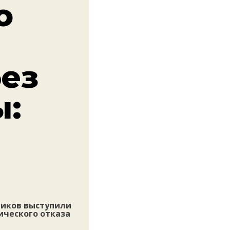
о
без
ы:
тиков выступили
ического отказа