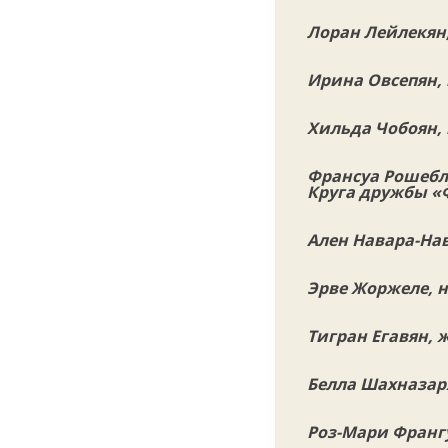
Лоран Лейлекян
Ирина Овсепян,
Хильда Чобоян, 
Франсуа Рошебл
Круга дружбы «
Ален Навара-Нав
Эрве Жоржеле, 
Тигран Егавян, 
Белла Шахназар
Роз-Мари Франг