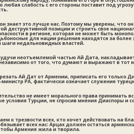
рмянскому народу, понимаем его горе и опустошен
о любая слабость с его стороны поставит под угроз
ть.
 он знает это лучше нас. Поэтому мы уверены, что он
той деструктивной позиции и строить свое национа
опасности в регионе, которая не может быть моноп
удьбоносные для нации решения находятся за более
м шаги недальновидных властей.
 будучи неотъемлемой частью Ай Дата, накладывает
независимо от того, что думают и выражают в тот 
резать Ай Дат от Армении, приписать его только Ди
-министр РА, фактически означает служение турец
тельство не имеет морального права принимать вс
е условия Турции, не спросив мнения Диаспоры и с
ем к трезвости всех, кто хочет действовать на бл
обязывает всех нас: Арцах должен остаться армянск
чтобы Армения жила и творила.