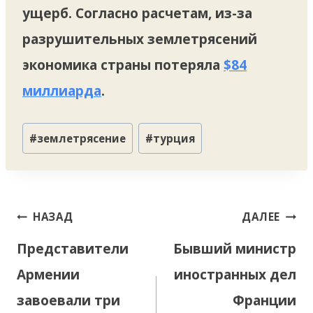
ущерб. Согласно расчетам, из-за
разрушительных землетрясений
экономика страны потеряла
$84
миллиарда
.
Метки
#
землетрясение
#
турция
записи:
Навигация
НАЗАД
ДАЛЕЕ
по
Представители
Бывший министр
записям
Армении
иностранных дел
завоевали три
Франции