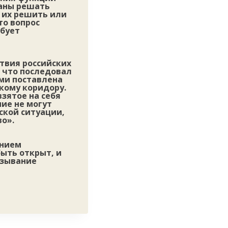
заны решать
и их решить или
то вопрос
ебует
ствия российских
а что последовал
ими поставлена
кому коридору.
зятое на себя
ние не могут
ской ситуации,
о».
ением
ыть открыт, и
азывание