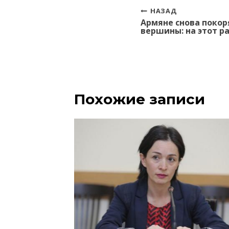
Навигация
НАЗАД
Армяне снова поко
по
вершины: на этот р
записям
Похожие записи