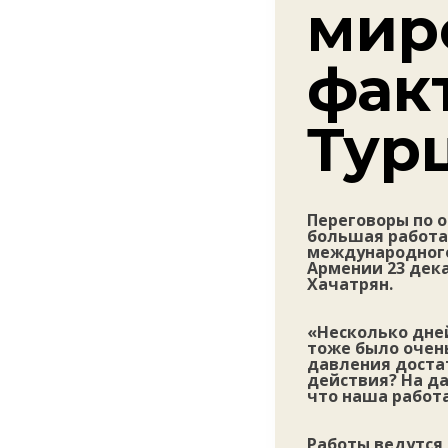
мир
фак
Тур
Переговоры по о
большая работа
международного
Армении 23 дек
Хачатрян.
«Несколько дне
тоже было очень
давления доста
действия? На да
что наша работ
Работы ведутся 