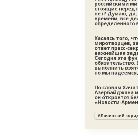
российскими ми
стоящие перед н
нет? Думаю, да,
времени, все де
определенного 
Касаясь того, ч
миротворцев, за
ответ пресс-сек
важнейшая зада
Сегодня эта фун
обязательство. 
выполнить взято
но мы надеемся,
По словам Хача
Азербайджана и
он откроется б
«Новости-Армен
Метки
#
Лачинский кори
записи: