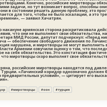
ротворцами. Конечно, российские миротворцы обя
ими задачи, но тут возникает вопрос, способны он
 они в состоянии решить данную проблему, это прос
лается для того, чтобы не было эскалации, а это тр
времени», — заявил Хачатрян.
то накануне армянская сторона раскритиковала дей
явив, что они не выполняют свои обязательства, н
ретаря МИД России, депутат подчеркнул: «Перед н
ча — обеспечение свободного движения по Лачинс
кция нарушена, и миротворцы не могут выполнить в
Власти Армении озвучили оценку о том, что послед
е на себя обязательство. Это констатация фактиче
 что миротворцы скоро выполнят свое обязательств
тряна, российские миротворцы находятся под давл
 Турции. «Лачинский коридор однозначно должен б
ез предварительных условий», — цитирует его выск
ия».
дор
#
миротворцы
#
оон
#
турция