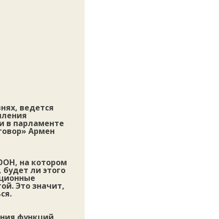
нях, ведется
иления
и в парламенте
говор» Армен
ООН, на котором
 будет ли этого
ационные
ой. Это значит,
ся.
ения функций