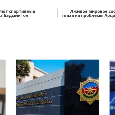
ряют спортивные
Лживое мировое со
аз бадминтон
глаза на проблемы Арца