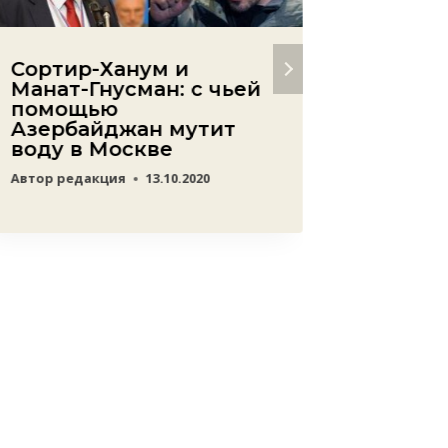
Сортир-Ханум и
Все о
Манат-Гнусман: с чьей
расхо
помощью
для Н
Азербайджан мутит
Автор
ред
воду в Москве
Автор
редакция
13.10.2020