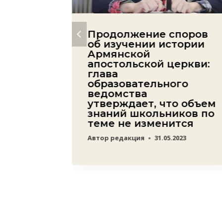
 не
Продолжение споров
ться:
об изучении истории
бороны
Армянской
апостольской церкви:
ва в
глава
образовательного
ведомства
24
утверждает, что объем
знаний школьников по
теме не изменится
Автор
редакция
31.05.2023