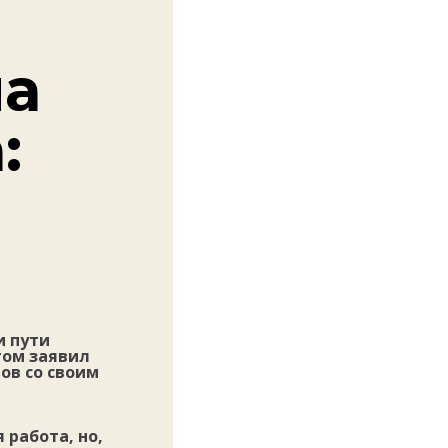
на
:
и пути
этом заявил
ов со своим
работа, но,