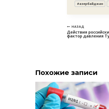
Метки
#
азербайджан
записи:
Навигация
НАЗАД
Действия российск
по
фактор давления Ту
записям
Похожие записи