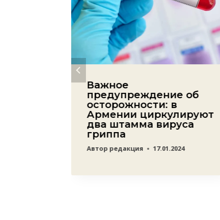
ер,
Важное
делу о
предупреждение об
ских
осторожности: в
х
Армении циркулируют
два штамма вируса
03.2023
гриппа
Автор
редакция
17.01.2024