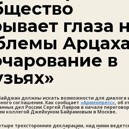
бщество
ывает глаза 
блемы Арцаха
очарование в
узьях»
байджан должны искать возможности для диалога 
ного соглашения. Как сообщает
«Арменпресс»
, об 
нных дел России Сергей Лавров в начале переговор
м коллегой Джейхуном Байрамовым в Москве.
тыре трехсторонние декларации, над ними ведется 