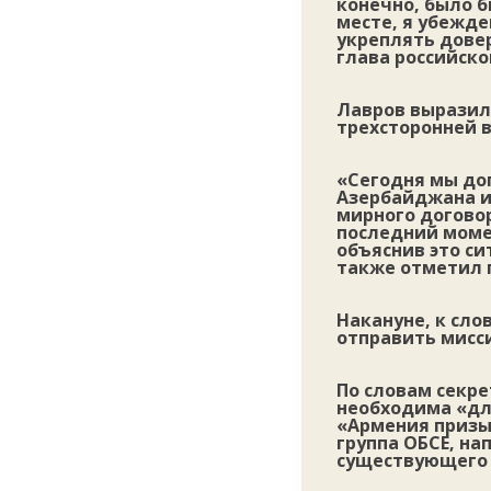
конечно, было б
месте, я убежде
укреплять довер
глава российско
Лавров выразил
трехсторонней 
«Сегодня мы до
Азербайджана и
мирного договор
последний моме
объяснив это си
также отметил 
Накануне, к сло
отправить мисси
По словам секр
необходима «дл
«Армения призы
группа ОБСЕ, н
существующего к