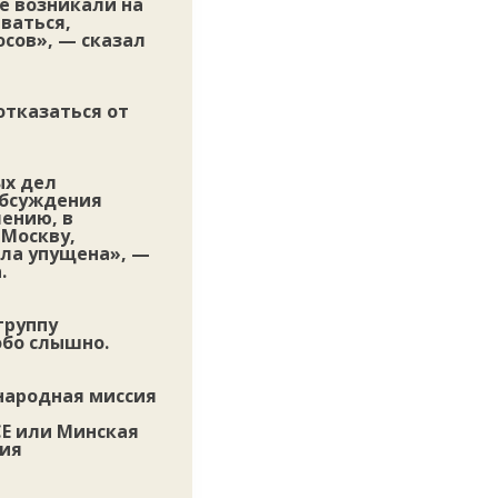
не возникали на
ваться,
осов», — сказал
отказаться от
ых дел
обсуждения
лению, в
 Москву,
ыла упущена», —
.
группу
обо слышно.
народная миссия
Е или Минская
ния