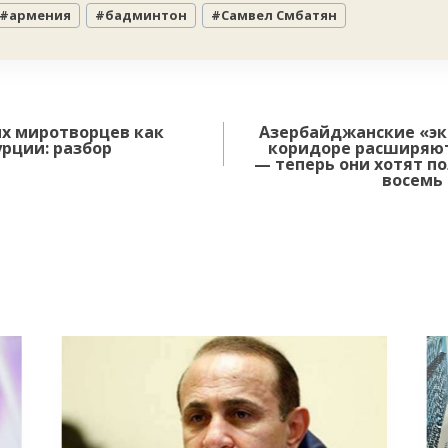
#
армения
#
бадминтон
#
Самвел Смбатян
их миротворцев как
Азербайджанские «эк
рции: разбор
коридоре расширяют
— теперь они хотят п
восемь