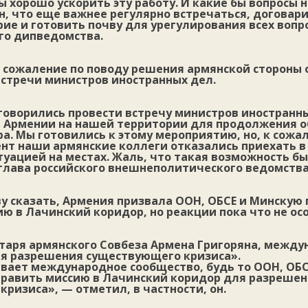
ы хорошо ускорить эту работу. И какие бы вопросы 
н, что еще важнее регулярно встречаться, договари
ие и готовить почву для урегулирования всех вопр
го дипведомства.
 сожаление по поводу решения армянской стороны 
встречи министров иностранных дел.
говорились провести встречу министров иностранн
 Армении на нашей территории для продолжения 
а. Мы готовились к этому мероприятию, но, к сожа
нт наши армянские коллеги отказались приехать в
туацией на местах. Жаль, что такая возможность б
глава российского внешнеполитического ведомства
ву сказать, Армения призвала ООН, ОБСЕ и Минскую 
ю в Лачинский коридор, но реакции пока что не ос
етаря армянского Совбеза Армена Григоряна, между
я разрешения существующего кризиса».
вает международное сообщество, будь то ООН, ОБС
аправить миссию в Лачинский коридор для разреше
ризиса», — отметил, в частности, он.