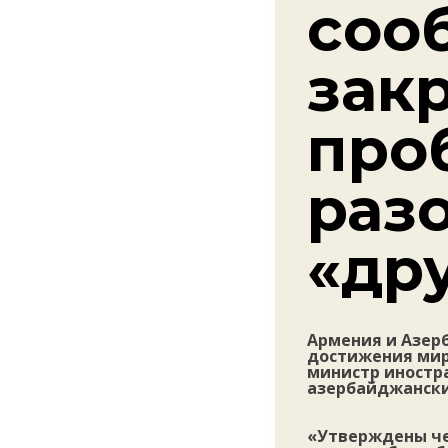
соо
закр
про
раз
«др
Армения и Азер
достижения мир
министр иностра
азербайджански
«Утверждены че