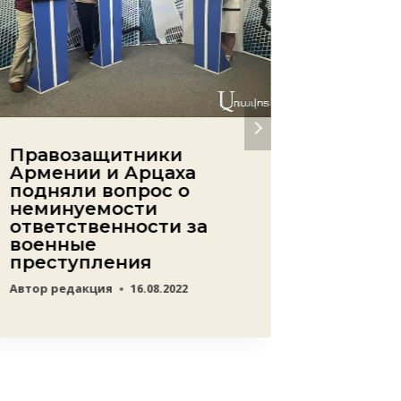
Правозащитники
Таинс
Армении и Арцаха
высок
подняли вопрос о
чинов
неминуемости
имеют
ответственности за
делу 1
военные
успел
преступления
Автор
ред
Автор
редакция
16.08.2022