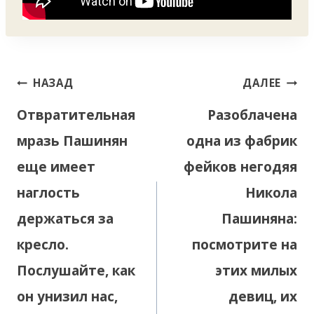
Навигация
НАЗАД
ДАЛЕЕ
по
Отвратительная
Разоблачена
записям
мразь Пашинян
одна из фабрик
еще имеет
фейков негодяя
наглость
Никола
держаться за
Пашиняна:
кресло.
посмотрите на
Послушайте, как
этих милых
он унизил нас,
девиц, их