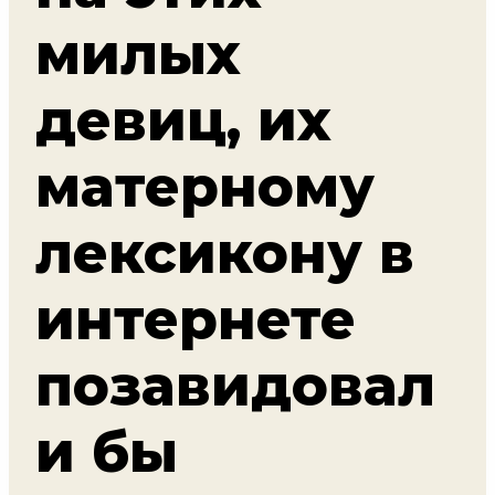
милых
девиц, их
матерному
лексикону в
интернете
позавидовал
и бы