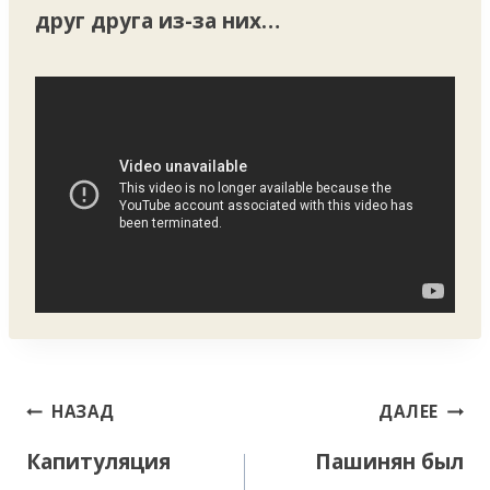
друг друга из-за них…
Навигация
НАЗАД
ДАЛЕЕ
по
Капитуляция
Пашинян был
записям