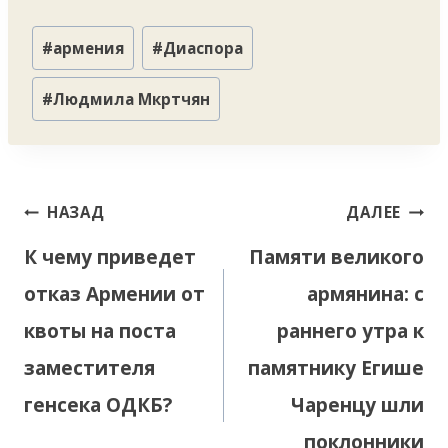
Метки
#
армения
#
Диаспора
записи:
#
Людмила Мкртчян
Навигация
НАЗАД
ДАЛЕЕ
по
К чему приведет
Памяти великого
записям
отказ Армении от
армянина: с
квоты на поста
раннего утра к
заместителя
памятнику Егише
генсека ОДКБ?
Чаренцу шли
поклонники